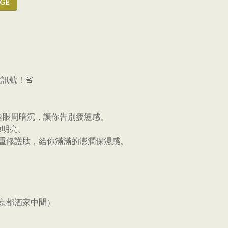
GE
訊號！🚨
能擊退眼周暗沉，讓你告別疲憊感。
緻明亮。
 重修護肽，給你滿滿的澎潤保濕感。
及京都酒家中間）