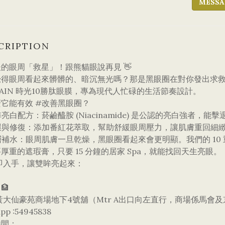
MESSA
CRIPTION
的眼周「救星」！跟熊貓眼說再見 👋
覺得眼周看起來髒髒的、暗沉無光嗎？那是黑眼圈在對你發出求救
RAIN 時光10勝肽眼膜，專為現代人忙碌的生活節奏設計。
麼它能有效 #改善黑眼圈？
準亮白配方：菸鹼醯胺 (Niacinamide) 是公認的亮白強者，
循環與修復：添加番紅花萃取，幫助舒緩眼周壓力，讓肌膚重回細
層補水：眼周肌膚一旦乾燥，黑眼圈看起來會更明顯。我們的 10
要厚重的遮瑕膏，只要 15 分鐘的居家 Spa，就能找回天生亮眼。
 立即入手，讓雙眸亮起來：
🏦
黃大仙豪苑商場地下4號舖（Mtr A出口向左直行，商場係馬會
pp :54945838
時間：