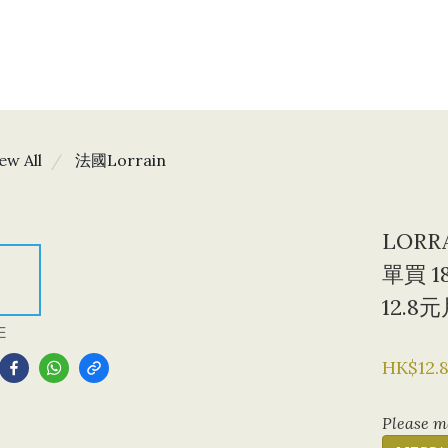
ew All
法國Lorrain
LORR
單買 1
12.8
E
HK$12.
Please me