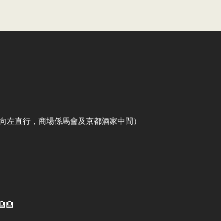
出口向左直行，商場係馬會及京都酒家中間）
🏦