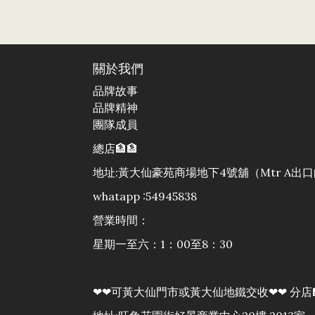
關於我們
品牌故事
品牌精神
團隊成員
總店🏦🏦
地址:黃大仙豪苑商場地下4號舖（Mtr A
whatapp :54945838
營業時間：
星期一至六：1：00至8：30
❤❤可黃大仙門市或黃大仙地鐵交收❤❤ 分店