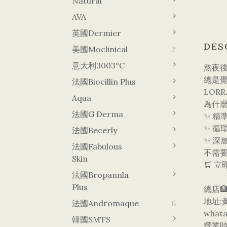
Natural
AVA
英國Dermier
DES
美國Moclinical
2
意大利3003°C
熬夜後
​總是
法國Biocillin Plus
LOR
Aqua
​為什
法國G Derma
✨ 精
✨ 
法國Becerly
✨ 深
法國Fabulous
​不需
Skin
​🛒
法國Bropannla
Plus
總店🏦
地址:
法國Andromaque
6
whata
韓國sMTS
營業