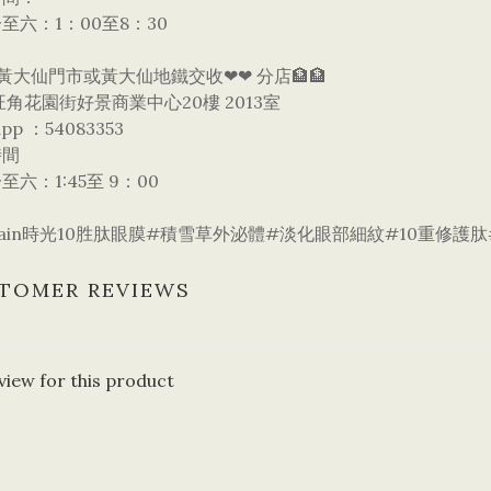
至六：1：00至8：30
黃大仙門市或黃大仙地鐵交收❤❤ 分店🏦🏦
旺角花園街好景商業中心20樓 2013室
app ：54083353
時間
至六：1:45至 9：00
rrain時光10胜肽眼膜#積雪草外泌體#淡化眼部細紋#10重修
TOMER REVIEWS
view for this product