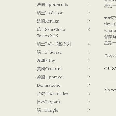
法國Lipodermis
4
星期一
瑞士La Suisse
❤❤可
法國Renliza
地址:
瑞士Skin Clinic
8
what
Series SOS
營業
星期一
瑞士EAU 頭髮系列
4
瑞士L 'Suisse
4
#lo
澳洲Elthy
CUS
英國Cesarina
德國lipomed
Dermazone
No re
台灣 Pharmadex
5
日本Elegant
瑞士Blingle