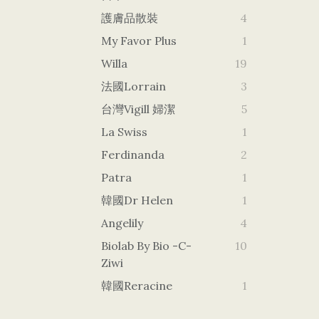
護膚品散裝
4
My Favor Plus
1
Willa
19
法國Lorrain
3
台灣vigill 婦潔
5
La Swiss
1
Ferdinanda
2
Patra
1
韓國dr Helen
1
Angelily
4
Biolab By Bio -c-
10
Ziwi
韓國Reracine
1