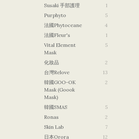
Susaki 手部護理
1
Purphyto
5
法國Phytoceane
4
法國Fleur's
1
Vital Element
5
Mask
化妝品
2
台灣Relove
13
韓國GOO-OK
2
Mask (goook
Mask)
韓國SMAS
5
Ronas
2
Skin Lab
7
日本orora
12