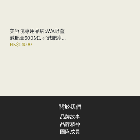
美容院專用品牌:AVA野薑
減肥膏500ML ✅減肥瘦身
✅燃燒身體多餘脂肪 ✅消
HK$139.00
脂纖體
關於我們
品牌故事
品牌精神
團隊成員