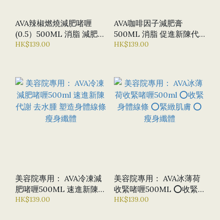
AVA辣椒燃燒減肥啫喱
AVA咖啡因子減肥膏
(0.5）500ML 消脂 減肥瘦
500ML 消脂 促進新陳代
身
HK$139.00
謝 纖體瘦身
HK$139.00
美容院專用： AVA冷凍減
美容院專用： AVA冰薄荷
肥啫喱500ML 速進新陳代
收緊啫喱500ML ⭕收緊
謝 去水腫 塑造身體線條
HK$139.00
身體線條 ⭕緊緻肌膚 ⭕
HK$139.00
瘦身纖體
瘦身纖體