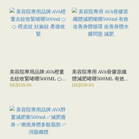
美容院專用品牌:AVA橙薑
美容院專用 AVA骨膠原纖
去紋收緊啫喱500ML 🍊🍊
體減肥啫喱500ML 有效改
橙皮紋 妊娠紋 產後收緊
HK$139.00
善身體循環 改善身體水腫
HK$139.00
問題 減肥