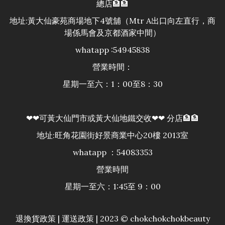
總店🏦🏦
地址:黃大仙豪苑商場地下4號舖（Mtr A出口向左直行，商
場係馬會及京都酒家中間）
whatapp :54945838
營業時間：
星期一至六：1：00至8：30
❤❤可黃大仙門市或黃大仙地鐵交收❤❤ 分店🏦🏦
地址:旺角花園街好景商業中心20樓 2013室
whatapp ：54083353
營業時間
星期一至六：1:45至 9：00
退換貨政策
|
運送政策
| 2023 © chokchokchokbeauty