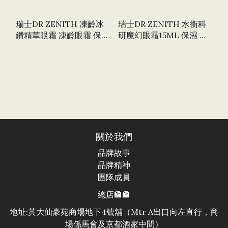
瑞士DR ZENITH 凍齡冰
瑞士DR ZENITH 水衡科
鑽精華眼霜 凍齡眼霜 保濕
研魔幻眼霜15ML 保濕 眼
補水 抗皺紋 消除浮腫眼袋
紋 黑眼圈 眼皮抗炎
淡化黑眼圈
關於我們
品牌故事
品牌精神
團隊成員
總店🏦🏦
地址:黃大仙豪苑商場地下4號舖（Mtr A出口向左直行，商
場係馬會及京都酒家中間）