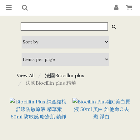
View All
法國Biocillin plus
法國Biocillin plus 精華