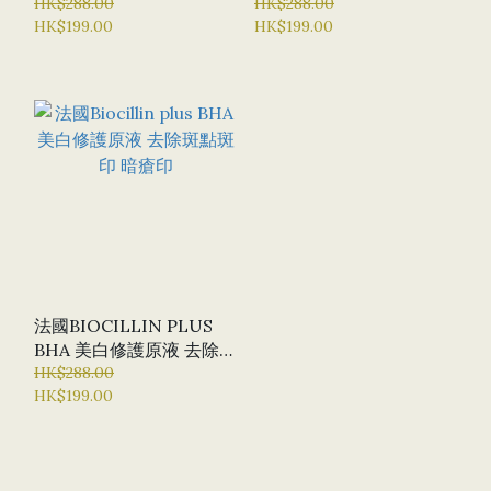
鎖水 收細毛孔 改善粗糙皮
HK$288.00
華液）暗瘡精華 去暗瘡印
HK$288.00
HK$199.00
HK$199.00
膚 水潤補濕精華
去痘痘 控油
法國BIOCILLIN PLUS
BHA 美白修護原液 去除斑
點斑印 暗瘡印
HK$288.00
HK$199.00