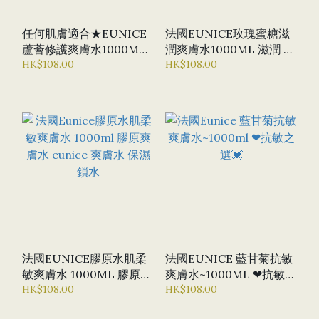
任何肌膚適合★EUNICE
法國EUNICE玫瑰蜜糖滋
蘆薈修護爽膚水1000ML
潤爽膚水1000ML 滋潤 抗
蘆薈爽膚水 蘆薈修護肌膚
HK$108.00
氧化 美容院爽膚水
HK$108.00
曬後舒緩
EUNICE玫瑰爽膚水
法國EUNICE膠原水肌柔
法國EUNICE 藍甘菊抗敏
敏爽膚水 1000ML 膠原爽
爽膚水~1000ML ❤抗敏之
膚水 EUNICE 爽膚水 保
HK$108.00
選💓
HK$108.00
濕 鎖水