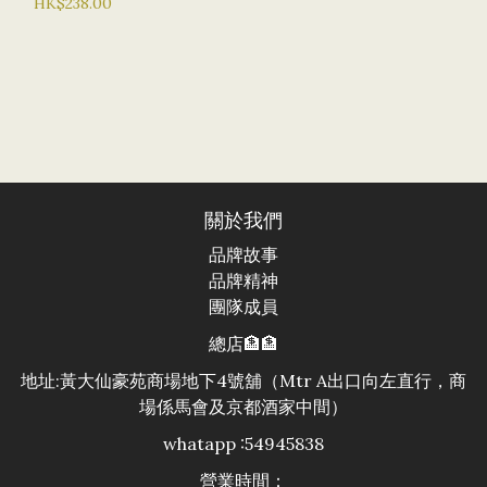
HK$238.00
關於我們
品牌故事
品牌精神
團隊成員
總店🏦🏦
地址:黃大仙豪苑商場地下4號舖（Mtr A出口向左直行，商
場係馬會及京都酒家中間）
whatapp :54945838
營業時間：