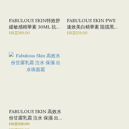
FABULOUS SKIN特效舒
FABULOUS SKIN PWS
緩敏感精華素 30ML 抗
速效美白精華素 阻擋黑色
敏、抗炎、降紅、抗氧、
HK$289.00
素 美白淡化色斑 雀斑
HK$229.00
保濕、舒緩
FABULOUS SKIN 高效水
份甘露乳霜 注水 保濕 出
水珠面霜
HK$328.00