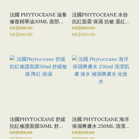
法國 PHYTOCEANE 滋養
法國PHYTOCEANE ⽔份
修復精華油30ML 面部精
抗紅⾯霜 保濕 抗敏 退紅
華油 水份 營養肌膚
HK$588.00
腫
HK$880.00
HK$360.00
HK$490.00
法國PHYTOCEANE 舒緩
法國 PHYTOCEANE 海洋
抗紅修護面膜50ML 舒緩
保濕爽膚水 250ML 清潔
敏感 降紅 保濕
HK$388.00
肌膚 保水 補濕爽膚水 化
HK$299.00
HK$250.00
HK$220.00