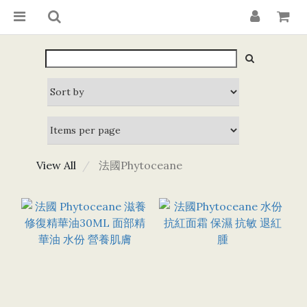
View All
法國Phytoceane