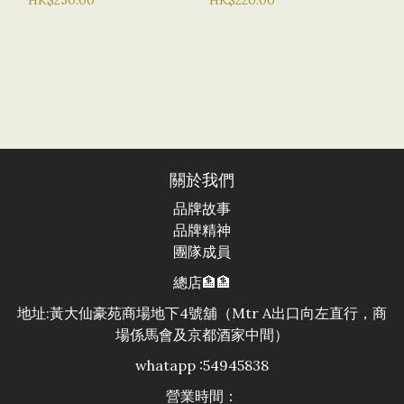
妝水
關於我們
品牌故事
品牌精神
團隊成員
總店🏦🏦
地址:黃大仙豪苑商場地下4號舖（Mtr A出口向左直行，商
場係馬會及京都酒家中間）
whatapp :54945838
營業時間：