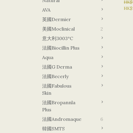
Natural
護蠶
HK$
HK$
潤 
AVA
英國Dermier
美國Moclinical
2
意大利3003°C
法國Biocillin Plus
Aqua
法國G Derma
法國Becerly
法國Fabulous
Skin
法國Bropannla
Plus
法國Andromaque
6
韓國sMTS