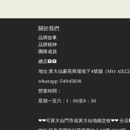
關於我們
品牌故事
品牌精神
團隊成員
總店🏦🏦
地址:黃大仙豪苑商場地下4號舖（Mtr A
whatapp :54945838
營業時間：
星期一至六：1：00至8：30
❤❤可黃大仙門市或黃大仙地鐵交收❤❤ 分店