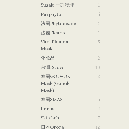
Susaki 手部護理
1
Purphyto
5
法國Phytoceane
4
法國Fleur's
1
Vital Element
5
Mask
化妝品
2
台灣Relove
13
韓國GOO-OK
2
Mask (goook
Mask)
韓國SMAS
5
Ronas
2
Skin Lab
7
日本orora
12