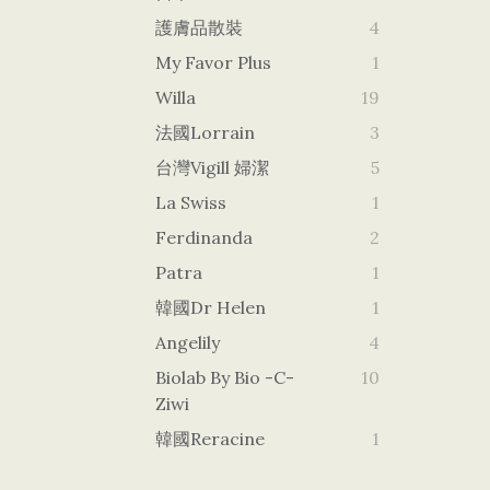
護膚品散裝
4
My Favor Plus
1
Willa
19
法國Lorrain
3
台灣vigill 婦潔
5
La Swiss
1
Ferdinanda
2
Patra
1
韓國dr Helen
1
Angelily
4
Biolab By Bio -c-
10
Ziwi
韓國Reracine
1