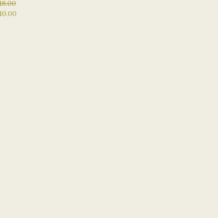
絲面膜 高效鎖水 滋
18.00
10.00
撫平乾紋和細紋