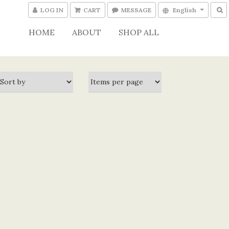
LOG IN
CART
MESSAGE
English
HOME
ABOUT
SHOP ALL