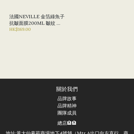
法國NEVILLE 金箔綠魚子
抗皺面膜200ML 皺紋 收
緊 毛孔細緻 抗氧化 抗衰
HK$169.00
老
關於我們
品牌故事
品牌精神
團隊成員
總店🏦🏦
地址:黃大仙豪苑商場地下4號舖（Mtr A出口向左直行，商