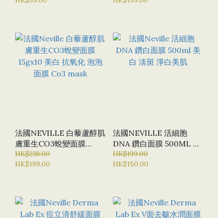
MASK(1盒5塊)
法國NEVILLE 白藜蘆醇肌
法國NEVILLE 活細胞
膚重生CO3蛻變面膜
DNA 鑽白面膜 500ML 美
15GX10 美白 抗氧化 泡泡
HK$238.00
白 淡斑 淨白美肌
HK$199.00
HK$199.00
HK$150.00
面膜 CO3 MASK