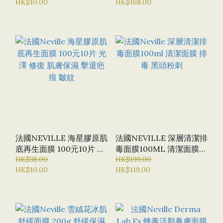
HK$10.00
HK$168.00
補濕 舒緩 水份 舒敏降紅
全能碌機啫喱加面膜
面膜紙 微針激光
法國NEVILLE 海星膠原肌
法國NEVILLE 深層清潔排
底再生面膜 100元10片 光
毒面膜100ML 清潔面膜
澤 修復 肌膚保濕 擊退疤
HK$38.00
排毒 黑頭粉刺
HK$199.00
HK$10.00
HK$119.00
痕 皺紋