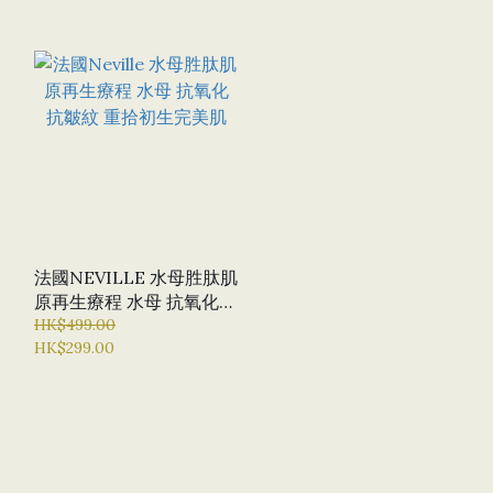
法國NEVILLE 水母胜肽肌
原再生療程 水母 抗氧化
抗皺紋 重拾初生完美肌
HK$499.00
HK$299.00