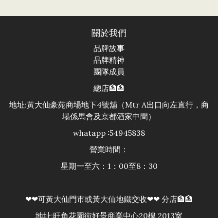
關於我們
品牌故事
品牌精神
團隊成員
總店🏦🏦
地址:黃大仙豪苑商場地下4號舖（Mtr A出口向左直行，商
場係馬會及京都酒家中間）
whatapp :54945838
營業時間：
星期一至六：1：00至8：30
❤❤可黃大仙門市或黃大仙地鐵交收❤❤ 分店🏦🏦
地址:旺角花園街好景商業中心20樓 2013室