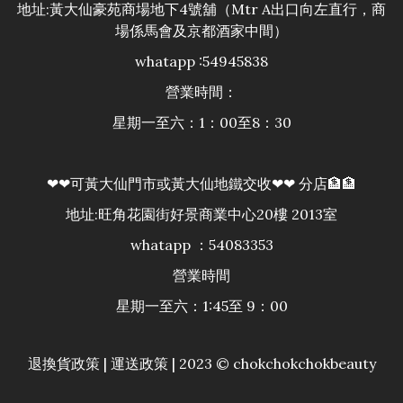
地址:黃大仙豪苑商場地下4號舖（Mtr A出口向左直行，商
場係馬會及京都酒家中間）
whatapp :54945838
營業時間：
星期一至六：1：00至8：30
❤❤可黃大仙門市或黃大仙地鐵交收❤❤ 分店🏦🏦
地址:旺角花園街好景商業中心20樓 2013室
whatapp ：54083353
營業時間
星期一至六：1:45至 9：00
退換貨政策
|
運送政策
| 2023 © chokchokchokbeauty