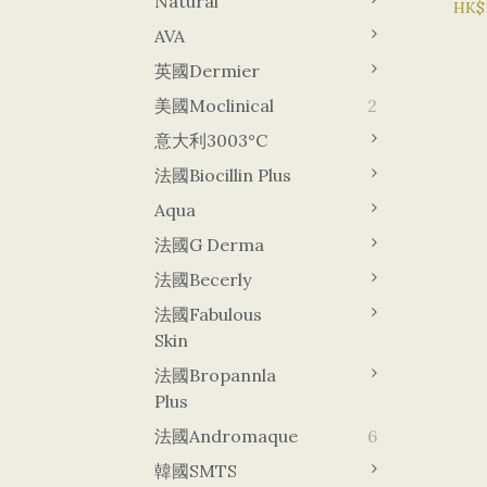
Natural
院裝
HK$
AVA
英國Dermier
美國Moclinical
2
意大利3003°C
法國Biocillin Plus
Aqua
法國G Derma
法國Becerly
法國Fabulous
Skin
法國Bropannla
Plus
法國Andromaque
6
韓國sMTS