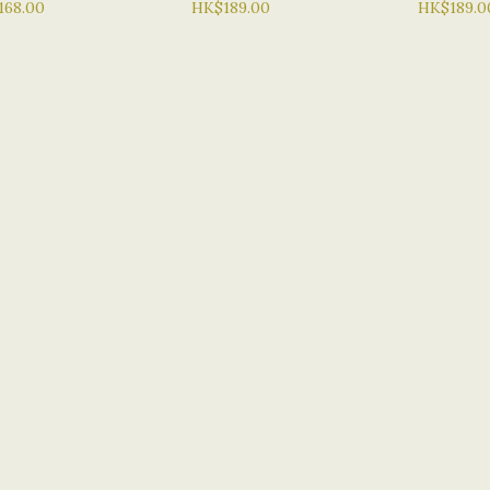
 補濕 保濕爽膚水
168.00
緊膚水1000ML 保濕 滋
HK$189.00
淡斑 去黃
HK$189.0
潤 水漾 抗皺紋 魚子爽膚
美白爽膚水
水
水