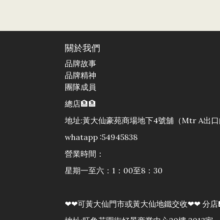
關於我們
品牌故事
品牌精神
團隊成員
總店🏦🏦
地址:黃大仙豪苑商場地下4號舖（Mtr A
whatapp :54945838
營業時間：
星期一至六：1：00至8：30
❤❤可黃大仙門市或黃大仙地鐵交收❤❤ 分店