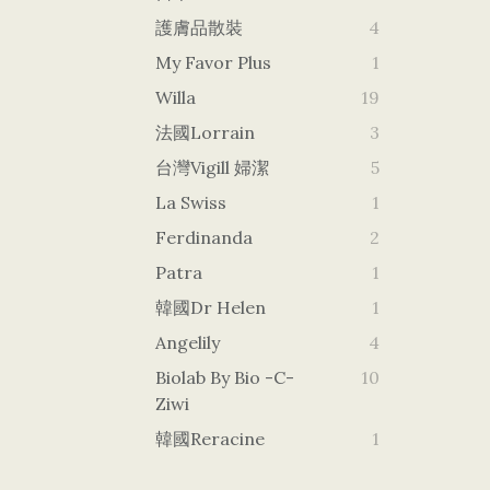
護膚品散裝
4
My Favor Plus
1
Willa
19
法國Lorrain
3
台灣vigill 婦潔
5
La Swiss
1
Ferdinanda
2
Patra
1
韓國dr Helen
1
Angelily
4
Biolab By Bio -c-
10
Ziwi
韓國Reracine
1