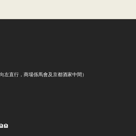
出口向左直行，商場係馬會及京都酒家中間）
🏦