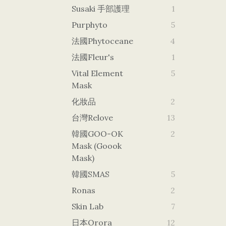
Susaki 手部護理
1
Purphyto
5
法國Phytoceane
4
法國Fleur's
1
Vital Element
5
Mask
化妝品
2
台灣Relove
13
韓國GOO-OK
2
Mask (goook
Mask)
韓國SMAS
5
Ronas
2
Skin Lab
7
日本orora
12