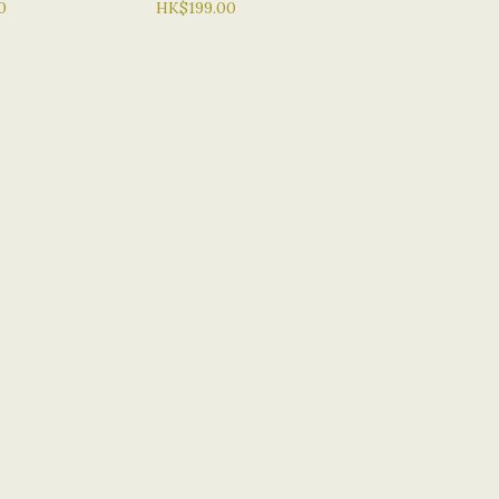
 淨白 維他命C
0
蛋白保濕爽膚水1000ML
HK$199.00
 3003C爽膚