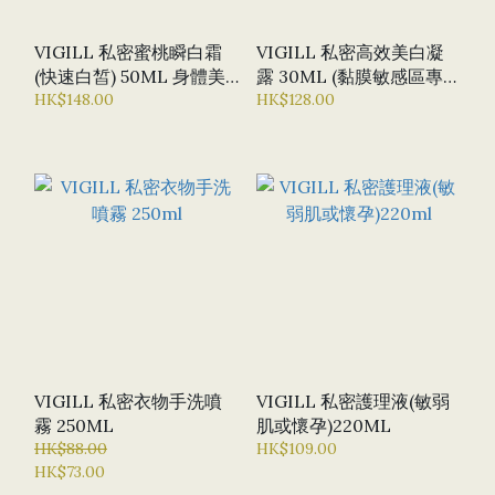
VIGILL 私密蜜桃瞬白霜
VIGILL 私密高效美白凝
(快速白皙) 50ML 身體美
露 30ML (黏膜敏感區專
白 比堅尼 泳裝 身體化妝
HK$148.00
用）
HK$128.00
VIGILL 私密衣物手洗噴
VIGILL 私密護理液(敏弱
霧 250ML
肌或懷孕)220ML
HK$88.00
HK$109.00
HK$73.00