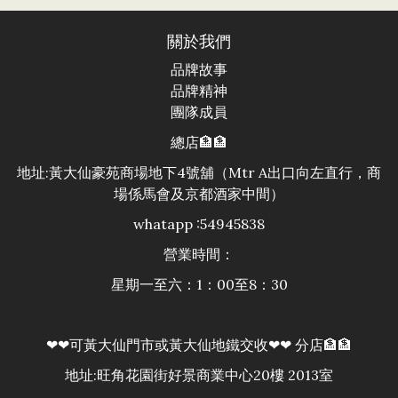
關於我們
品牌故事
品牌精神
團隊成員
總店🏦🏦
地址:黃大仙豪苑商場地下4號舖（Mtr A出口向左直行，商
場係馬會及京都酒家中間）
whatapp :54945838
營業時間：
星期一至六：1：00至8：30
❤❤可黃大仙門市或黃大仙地鐵交收❤❤ 分店🏦🏦
地址:旺角花園街好景商業中心20樓 2013室