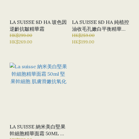
LA SUISSE 8D HA 玻色因
LA SUISSE 8D HA 純植控
逆齡抗皺精華霜
油收毛孔嫩白平衡精華
HK$299.00
398元2支，平均199
HK$259.00
HK$269.00
HK$199.00
LA SUISSE 納米美白堅果
幹細胞精華面霜 50ML 堅