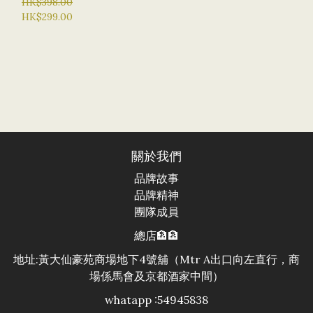
果幹細胞 肌膚滑嫩抗氧化
HK$398.00
HK$299.00
關於我們
品牌故事
品牌精神
團隊成員
總店🏦🏦
地址:黃大仙豪苑商場地下4號舖（Mtr A出口向左直行，商
場係馬會及京都酒家中間）
whatapp :54945838