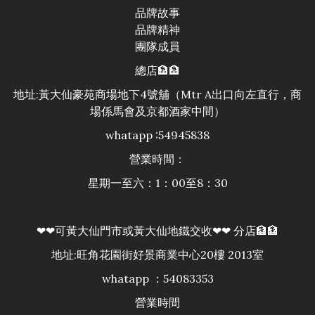
品牌故事
品牌精神
團隊成員
總店🏦🏦
地址:黃大仙豪苑商場地下4號舖（Mtr A出口向左直行，商
場係馬會及京都酒家中間）
whatapp :54945838
營業時間：
星期一至六：1：00至8：30
❤❤可黃大仙門市或黃大仙地鐵交收❤❤ 分店🏦🏦
地址:旺角花園街好景商業中心20樓 2013室
whatapp ：54083353
營業時間