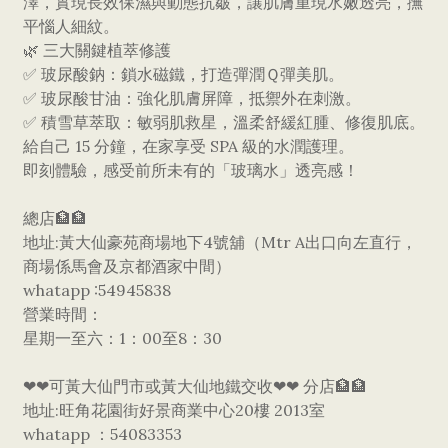
澤，實現長效保濕與動態抗皺，讓肌膚重現水嫩透亮，撫
平惱人細紋。
​🌿 三大關鍵植萃修護
✅ 玻尿酸鈉：鎖水磁鐵，打造彈潤Ｑ彈美肌。
✅ 玻尿酸甘油：強化肌膚屏障，抵禦外在刺激。
✅ 積雪草萃取：敏弱肌救星，溫柔舒緩紅腫、修復肌底。
​給自己 15 分鐘，在家享受 SPA 級的水潤護理。
即刻體驗，感受前所未有的「玻璃水」透亮感！
總店🏦🏦
地址:黃大仙豪苑商場地下4號舖（Mtr A出口向左直行，
商場係馬會及京都酒家中間）
whatapp :54945838
營業時間：
星期一至六：1：00至8：30
❤❤可黃大仙門市或黃大仙地鐵交收❤❤ 分店🏦🏦
地址:旺角花園街好景商業中心20樓 2013室
whatapp ：54083353