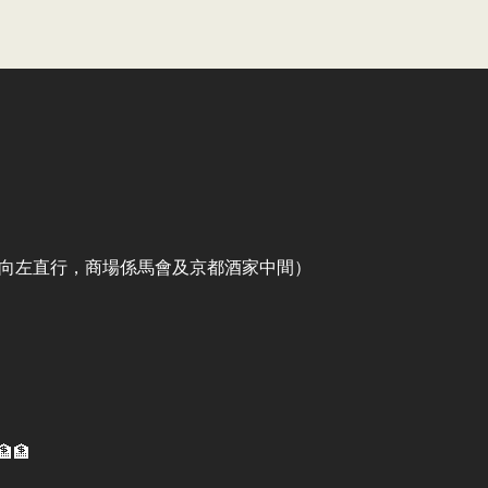
出口向左直行，商場係馬會及京都酒家中間）
🏦