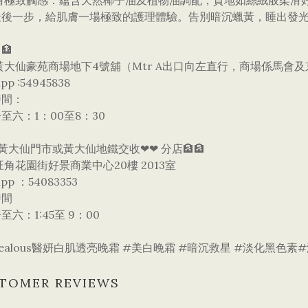
絲滑極致觸感：蘊含天然椰子油及植物油調配，質地如絲絨般柔滑好
晚最後一步，給肌膚一場極致的護理體驗。告別暗沉蠟黃，睡出發
🏦
黃大仙豪苑商場地下4號舖（Mtr A出口向左直行，商場係馬會
pp :54945838
時間：
至六：1：00至8：30
黃大仙門市或黃大仙地鐵交收❤❤ 分店🏦🏦
旺角花園街好景商業中心20樓 2013室
app ：54083353
時間
至六：1:45至 9：00
rZealous醫妍白肌透亮晚霜 #美白晚霜 #暗沉救星 #淡化黑色素
TOMER REVIEWS