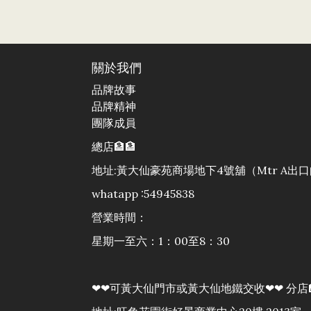
關於我們
品牌故事
品牌精神
團隊成員
總店🏦🏦
地址:黃大仙豪苑商場地下4號舖（Mtr A
whatapp :54945838
營業時間：
星期一至六：1：00至8：30
❤❤可黃大仙門市或黃大仙地鐵交收❤❤ 分店