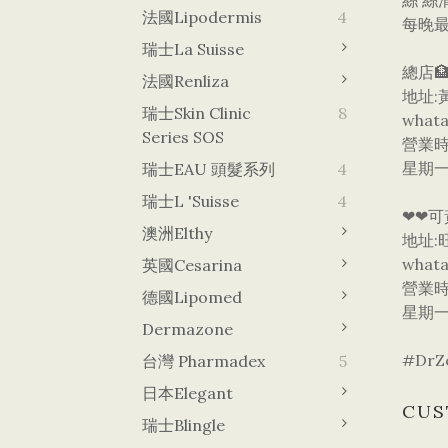
​絲 
法國Lipodermis
4
​每
瑞士La Suisse
總店🏦
法國Renliza
地址:
瑞士Skin Clinic
8
whata
Series SOS
營業
星期一
瑞士EAU 頭髮系列
4
瑞士L 'Suisse
4
❤❤可
澳洲Elthy
地址:
what
英國Cesarina
營業
德國lipomed
星期一
Dermazone
​#D
台灣 Pharmadex
5
日本Elegant
CUS
瑞士Blingle