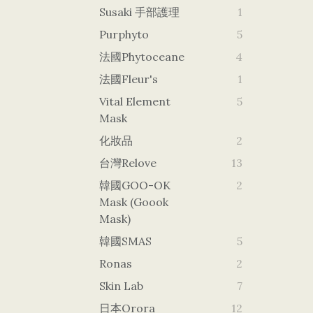
Susaki 手部護理
1
Purphyto
5
法國Phytoceane
4
法國Fleur's
1
Vital Element
5
Mask
化妝品
2
台灣Relove
13
韓國GOO-OK
2
Mask (goook
Mask)
韓國SMAS
5
Ronas
2
Skin Lab
7
日本orora
12