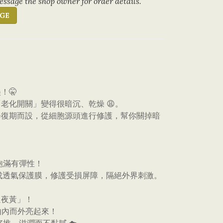
ssage the shop owner for order details.
GE
！🤫
老化開關」變得很暗沉、乾燥 😩。
am 專為夜間黃金修復期而設，從細胞源頭進行修護，幫你關掉暗
飽滿有彈性！
），在表面形成透氣保護膜，修護受損屏障，隔絕外界刺激。
過夜黃」！
由內而外亮起來！