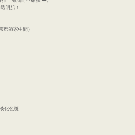
推，滋潤而不黏膩 ☁️。
光透明肌！
及京都酒家中間）
#淡化色斑