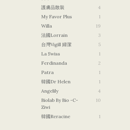
護膚品散裝
4
My Favor Plus
1
Willa
19
法國Lorrain
3
台灣vigill 婦潔
5
La Swiss
1
Ferdinanda
2
Patra
1
韓國dr Helen
1
Angelily
4
Biolab By Bio -c-
10
Ziwi
韓國Reracine
1