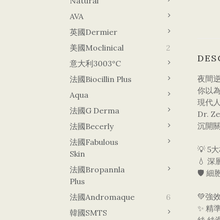
Natural
AVA
英國Dermier
美國Moclinical
2
DES
意大利3003°C
夜間逆
法國Biocillin Plus
​你以
Aqua
​現代
法國G Derma
Dr. 
沉開
法國Becerly
法國Fabulous
​💡
Skin
​💧
法國Bropannla
​🛡
Plus
💚
法國Andromaque
6
​✨ 
韓國sMTS