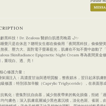
Please me
MESSA
CRIPTION
齡黑科技！Dr. Zealous 醫妍白肌透亮晚霜 🌙✨
為睡覺只是在休息？聰明女生都在偷偷用「夜間黑科技」偷偷變美
人熬夜、壓力大、面對電子螢幕藍光，肌膚在不知不覺中啟動了「
Zealous SkinRadiance Epigenetic Night Cre
關，重現白、透、亮！
 5大核心修護力量：
 深層保濕注入：高濃度甘油與透明質酸，整夜鎖水，翌日起床肌膚
️ 細胞級修護：特別添加辛酸（Caprylic Triglyceride
強效抗氧化：密集對抗自由基，減少熬夜帶來的氧化損傷，拒絕「
精準均勻膚色：深入肌膚底層減少黑色素沉積，淡化色斑、雀斑，