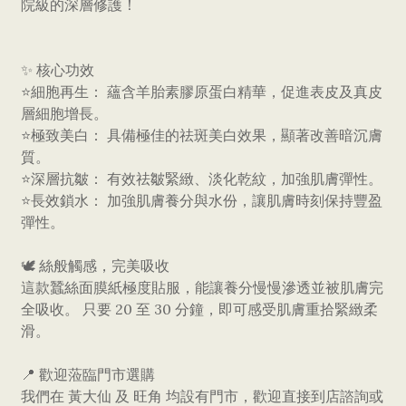
院級的深層修護！
​✨ 核心功效
⭐​細胞再生： 蘊含羊胎素膠原蛋白精華，促進表皮及真皮
層細胞增長。
⭐​極致美白： 具備極佳的祛斑美白效果，顯著改善暗沉膚
質。
⭐​深層抗皺： 有效祛皺緊緻、淡化乾紋，加強肌膚彈性。
⭐​長效鎖水： 加強肌膚養分與水份，讓肌膚時刻保持豐盈
彈性。
​🕊️ 絲般觸感，完美吸收
​這款蠶絲面膜紙極度貼服，能讓養分慢慢滲透並被肌膚完
全吸收。 只要 20 至 30 分鐘，即可感受肌膚重拾緊緻柔
滑。
​📍 歡迎蒞臨門市選購
​我們在 黃大仙 及 旺角 均設有門市，歡迎直接到店諮詢或