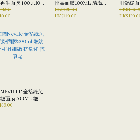
再生面膜 100元10片
排毒面膜100ML 清潔面
肌舒緩面膜
 修復 肌膚保濕 擊退
38.00
膜 排毒 黑頭粉刺
HK$199.00
保濕 雪
HK$169.0
10.00
HK$119.00
HK$139.0
 皺紋
膜NEVI
VILLE 金箔綠魚
皺面膜200ML 皺紋
 毛孔細緻 抗氧化 抗
169.00
老