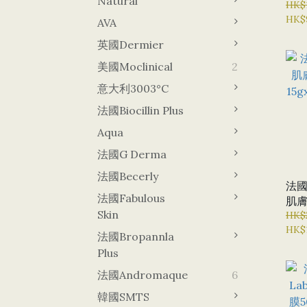
Natural
面膜
HK$
HK$
AVA
英國Dermier
美國Moclinical
2
意大利3003°C
法國Biocillin Plus
Aqua
法國G Derma
法國Becerly
法國
法國Fabulous
肌膚
Skin
15
HK$
HK$
泡面
法國Bropannla
Plus
法國Andromaque
6
韓國sMTS