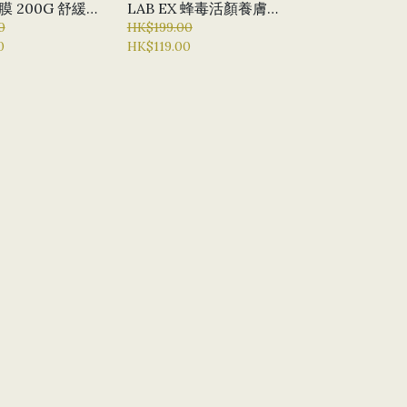
 200G 舒緩
LAB EX 蜂毒活顏養膚面
絨花舒敏 補水面
0
膜 100ML 抗氧化 抗衰老
HK$199.00
0
HK$119.00
LLE 抗敏面膜
養顏