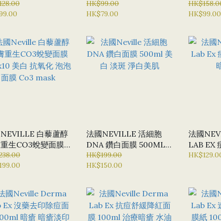
 (一盒5片)
128.00
水潤保濕滲透面膜
HK$99.00
H2O B
HK$158.0
99.00
HK$79.00
HK$99.00
NEVILLE面膜 海藻矽針
MASK(1
NEVILLE 白藜蘆醇
法國NEVILLE 活細胞
法國NEVI
重生CO3蛻變面膜
DNA 鑽白面膜 500ML
LAB E
GX10 美白 抗氧化 泡
238.00
美白 淡斑 淨白美肌
HK$199.00
暗瘡去痘
HK$129.0
199.00
HK$150.00
膜 CO3 MASK