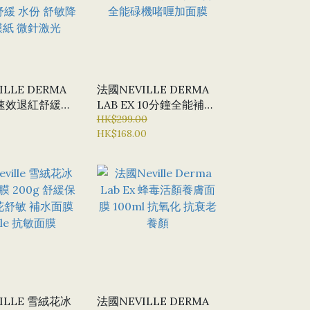
LLE DERMA
法國NEVILLE DERMA
LAB EX 10分鐘全能補水
0元10片 海藻矽
舒緩啫喱 舒敏 淨肌 2合1
HK$299.00
HK$168.00
舒緩 水份 舒敏降
全能碌機啫喱加面膜
 微針激光
ILLE 雪絨花冰
法國NEVILLE DERMA