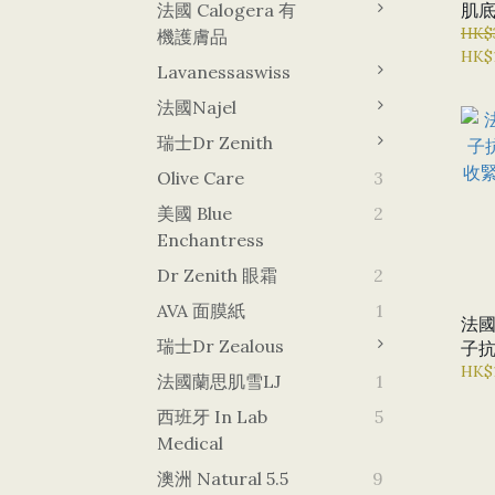
法國 Calogera 有
肌底
光澤
HK$
機護膚品
HK$
疤痕
Lavanessaswiss
法國Najel
瑞士Dr Zenith
Olive Care
3
美國 Blue
2
Enchantress
Dr Zenith 眼霜
2
AVA 面膜紙
1
法國NE
瑞士Dr Zealous
子抗
收緊
HK$
法國蘭思肌雪LJ
1
衰
西班牙 In Lab
5
Medical
澳洲 Natural 5.5
9