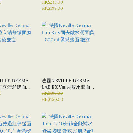
OMB 補濕面膜
0
抗氧化 加強去黃收毛孔
HK$238.00
HK$199.00
盒5塊)
LLE DERMA
法國NEVILLE DERMA
X 痘立清舒緩面膜
LAB EX V面去皺水潤面
0
膜 500ML 緊緻瘦面 皺
HK$199.00
HK$150.00
紋