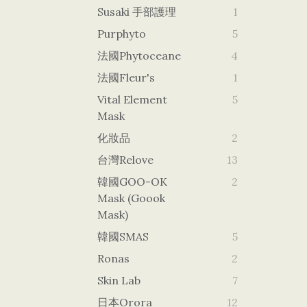
Susaki 手部護理
1
Purphyto
5
法國Phytoceane
4
法國Fleur's
1
Vital Element
5
Mask
化妝品
2
台灣Relove
13
韓國GOO-OK
2
Mask (goook
Mask)
韓國SMAS
5
Ronas
2
Skin Lab
7
日本orora
12