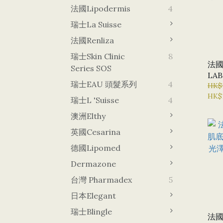
法國Lipodermis
4
瑞士La Suisse
法國Renliza
瑞士Skin Clinic
8
法國
Series SOS
LAB EX 
瑞士EAU 頭髮系列
4
膜5
HK$
HK$
消炎
瑞士L 'Suisse
4
澳洲Elthy
英國Cesarina
德國lipomed
Dermazone
台灣 Pharmadex
5
日本Elegant
瑞士Blingle
法國