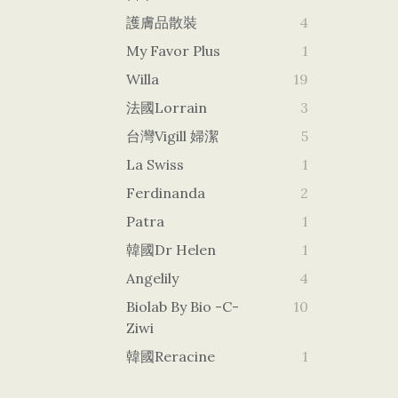
護膚品散裝
4
My Favor Plus
1
Willa
19
法國Lorrain
3
台灣vigill 婦潔
5
La Swiss
1
Ferdinanda
2
Patra
1
韓國dr Helen
1
Angelily
4
Biolab By Bio -c-
10
Ziwi
韓國Reracine
1