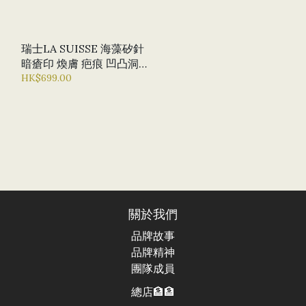
瑞士LA SUISSE 海藻矽針
暗瘡印 煥膚 疤痕 凹凸洞
收毛孔
HK$699.00
關於我們
品牌故事
品牌精神
團隊成員
總店🏦🏦