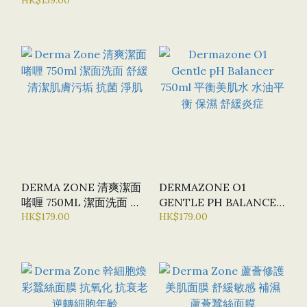
ESSENCE 滋潤肌膚 凍齡
補濕精華 皺紋修復
DERMA ZONE 清爽潔面
DERMAZONE O1
啫喱 750ML 潔面洗面 舒
GENTLE PH BALANCER
緩 清潔肌膚污垢 抗菌 淨
HK$179.00
750ML 平衡美肌水 水油
HK$179.00
肌
平衡 保濕 舒緩炎症