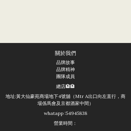
水份含量 令肌膚水潤剔透
鎖緊肌膚水份
關於我們
品牌故事
品牌精神
團隊成員
總店🏦🏦
地址:黃大仙豪苑商場地下4號舖（Mtr A出口向左直行，商
場係馬會及京都酒家中間）
whatapp :54945838
營業時間：