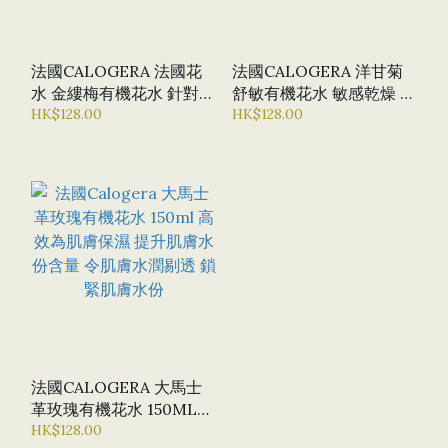
法國CALOGERA 法國花
法國CALOGERA 洋甘菊
水 金縷梅有機花水 針對暗
舒敏有機花水 敏感乾燥 舒
瘡 痘痘肌 敏感 舒緩紅腫
HK$128.00
緩鎮靜肌膚
HK$128.00
補水 保濕 有機花水
法國CALOGERA 大馬士
革玫瑰有機花水 150ML
高效為肌膚保濕 提升肌膚
HK$128.00