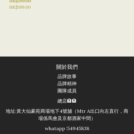
SUISSE眼霜 黑眼圈 改善
HK$299.00
HK$199.00
淚溝眼袋
關於我們
品牌故事
品牌精神
團隊成員
總店🏦🏦
地址:黃大仙豪苑商場地下4號舖（Mtr A出口向左直行，商
場係馬會及京都酒家中間）
whatapp :54945838