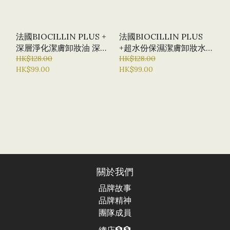
法國BIOCILLIN PLUS +
法國BIOCILLIN PLUS
深層淨化潔膚卸妝油 深層
+超水份保濕潔膚卸妝水
卸妝 油性妝容 卸妝油 落
HK$128.00
500ML 水份保濕 清爽卸
HK$128.00
HK$99.00
HK$99.00
妝
妝 清潔毛孔
關於我們
品牌故事
品牌精神
團隊成員
總店🏦🏦