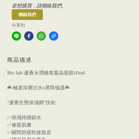
若想購買，請聯絡我們。
聯絡我們
分享到
商品描述
Bio lab 蘆薈水潤修復凝晶面膜10ml
☘️ 極速深層注水x屏障修護☘️
“蘆薈生態保濕網”技術
✅保濕持續鎖水
✅修復肌膚
✅瞬間舒緩乾燥脫皮