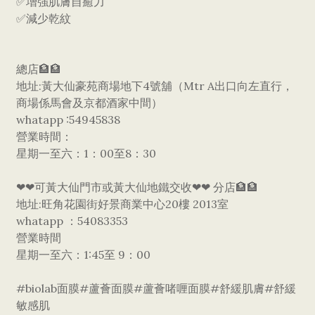
✅增強肌膚自癒力
✅減少乾紋
總店🏦🏦
地址:黃大仙豪苑商場地下4號舖（Mtr A出口向左直行，
商場係馬會及京都酒家中間）
whatapp :54945838
營業時間：
星期一至六：1：00至8：30
❤❤可黃大仙門市或黃大仙地鐵交收❤❤ 分店🏦🏦
地址:旺角花園街好景商業中心20樓 2013室
whatapp ：54083353
營業時間
星期一至六：1:45至 9：00
#biolab面膜#蘆薈面膜#蘆薈啫喱面膜#舒緩肌膚#舒緩
敏感肌