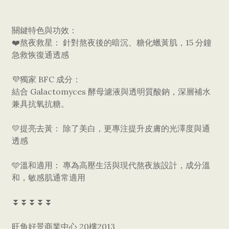
關鍵特色與功效：
❤️熬夜救星： 針對熬夜後的暗沉、糖化蠟黃肌，15 分鐘
急救恢復通透感
💜獨家 BFC 成分：
結合 Galactomyces 酵母濾液與透明質酸鈉，深層補水
兼具抗氧抗糖。
💛提亮去黃： 除了美白，更專注提升皮膚的光澤度與通
透感
🩵溫和適用： 專為高壓生活與現代熬夜族設計，成分溫
和，敏感肌通常適用
⏬⏬⏬⏬⏬
旺角好景商業中心 20樓2013