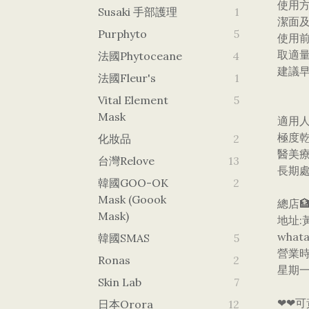
​使用
Susaki 手部護理
1
​潔面
Purphyto
5
​使
​取適
法國Phytoceane
4
​建議
法國Fleur's
1
Vital Element
5
Mask
​適用
​極度
化妝品
2
​醫美
台灣Relove
13
​長期
韓國GOO-OK
2
Mask (goook
總店🏦
Mask)
地址:
whata
韓國SMAS
5
營業
Ronas
2
星期一
Skin Lab
7
❤❤可
日本orora
12