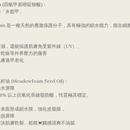
oin (四氫甲基嘧啶羧酸)：
的「水盔甲」
：
toin 是一種天然的應激保護分子，具有極強的鎖水能力，能在
：
保濕，還能保護肌膚免受紫外線（UV）、
及乾燥等外界壓力的傷害
肌膚過早老化
籽油 (Meadowfoam Seed Oil)：
鎖水屏障
 98% 以上抗氧化長鏈脂肪酸，性質極其穩定。
：
膚表面形成鎖水膜，強化皮脂膜，
受損屏障
決肌膚乾裂、粗糙💓觸感清爽不油膩