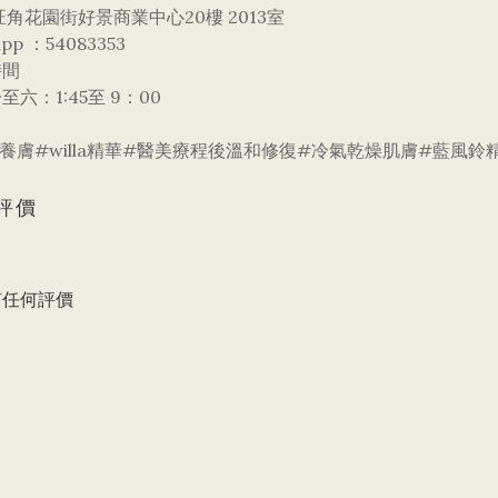
旺角花園街好景商業中心20樓 2013室
app ：54083353
時間
至六：1:45至 9：00
養膚#willa精華#​醫美療程後溫和修復​#冷氣乾燥肌膚#藍風鈴
評價
有任何評價