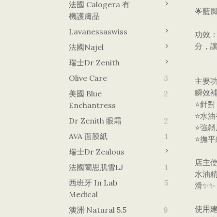
法國 Calogera 有
🌟​
機護膚品
Lavanessaswiss
​功效
分，
法國Najel
瑞士Dr Zenith
Olive Care
3
​主要
​瞬效
美國 Blue
2
⭐針
Enchantress
⭐​
Dr Zenith 眼霜
2
⭐​強
AVA 面膜紙
1
⭐​撫
瑞士Dr Zealous
店主
法國蘭思肌雪LJ
1
水油精
西班牙 In Lab
5
滑✨✨
Medical
使用
澳洲 Natural 5.5
9