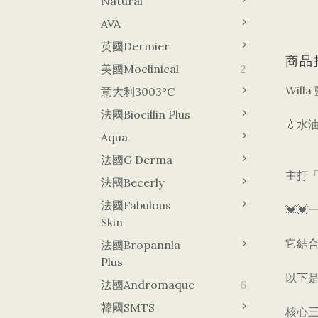
Natural
AVA
英國Dermier
商品
美國Moclinical
2
Will
意大利3003°C
法國Biocillin Plus
💧水
Aqua
法國G Derma
主打
法國Becerly
法國Fabulous
💓
Skin
它結合
法國Bropannla
Plus
​以下
法國Andromaque
6
韓國sMTS
​核心