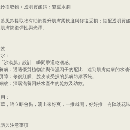
藍風鈴提取物 + 透明質酸鈉：雙重水潤
：藍風鈴提取物有助於提升肌膚柔軟度與修復受損；搭配透明質酸鈉
讓肌膚恢復彈性與光澤。
功效
補水：
對「沙漠肌」設計，瞬間擊退乾涸感。
水油養膚：透過優質植物油與保濕因子的配比，達到肌膚健康的水油
韌屏障：修復紅腫、脫皮或受損的肌膚防禦系統。
平細紋：深層滋養因缺水產生的乾紋及幼紋。
使用：
華，唔立唔會黏，滴出來好爽，一推就開，好好推，有陣淡花味
建議與注意事項