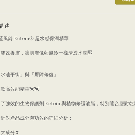
描述
a 藍風鈴 Ectoin® 超水感保濕精華
油雙效養膚，讓肌膚像藍風鈴一樣清透水潤🆘
「水油平衡」與「屏障修復」
一款高效能精華💓💓
了強效的生物保護劑 Ectoin 與植物修護油脂，特別適合應對
是針對產品成分與功效的詳細分析：
三大成分⏬