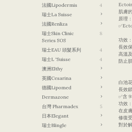
​Ect
法國Lipodermis
4
肌膚
瑞士La Suisse
​原理
法國Renliza
✅Ec
瑞士Skin Clinic
8
​功效
Series SOS
長效
瑞士EAU 頭髮系列
4
高溫
瑞士L 'Suisse
4
防止
澳洲Elthy
英國Cesarina
​白池花
德國lipomed
長效
​✅含
Dermazone
​功效
台灣 Pharmadex
5
在皮
日本Elegant
修復
對於解
瑞士Blingle