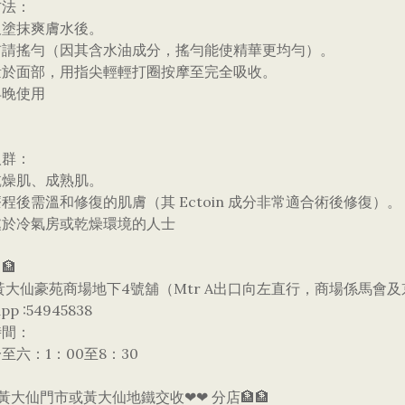
方法：
及塗抹爽膚水後。
用前請搖勻（因其含水油成分，搖勻能使精華更均勻）。
量於面部，用指尖輕輕打圈按摩至完全吸收。
早晚使用
人群：
乾燥肌、成熟肌。
療程後需溫和修復的肌膚（其 Ectoin 成分非常適合術後修復）。
處於冷氣房或乾燥環境的人士
🏦
黃大仙豪苑商場地下4號舖（Mtr A出口向左直行，商場係馬會
pp :54945838
時間：
至六：1：00至8：30
黃大仙門市或黃大仙地鐵交收❤❤ 分店🏦🏦