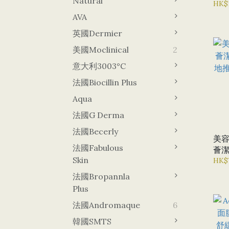
Natural
毛孔
HK$
AVA
英國Dermier
美國Moclinical
2
意大利3003°C
法國Biocillin Plus
Aqua
法國G Derma
法國Becerly
美容
法國Fabulous
薈潔面
Skin
地推
HK$
緩
法國Bropannla
Plus
法國Andromaque
6
韓國sMTS