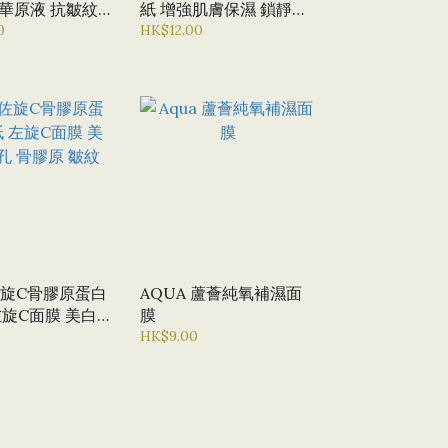
華原液 抗皺紋
紙 增強肌膚保濕 鎖靜緩
孔 抗氧化 幹細
0
解敏感肌膚
HK$12.00
 佐旋C骨膠原蛋白
AQUA 蘆薈純氧補濕面
左旋C面膜 美白
膜
骨膠原 皺紋
HK$9.00