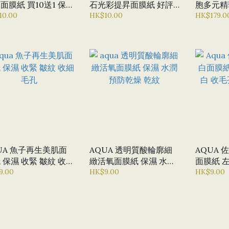
 買10送1 保濕
石光彩提昇面膜紙 好評
胞多元精
化 抗衰老 修復肌膚
10.00
君 去暗啞光澤 美白面膜
HK$10.00
補濕 收毛
HK$179.0
緻肌膚
10送1
胞精華
UA 魚子再生美肌面
AQUA 透明質酸輪廓細
AQUA
 保濕 收緊 皺紋 收細
緻活氧面膜紙 保濕 水潤
面膜紙 
孔
9.00
預防乾燥 乾紋
HK$9.00
收毛孔 
HK$9.00