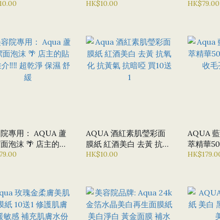
 燕窩護膚 修復肌膚
10.00
氧化 眼袋 乾紋 明亮眼睛
HK$10.00
份 超乾
HK$79.00
10送1
院專用： AQUA 蘆
AQUA 酒紅素肌瑩彩面
AQUA
泡沫 🌴 店主的貼
膜紙 紅酒美白 去黃 抗氧
萃精華50
介‼️‼️ 超乾淨 保濕 舒
79.00
化 抗黃氣 抗暗啞 買10送
HK$10.00
緊 收毛
HK$179.0
1