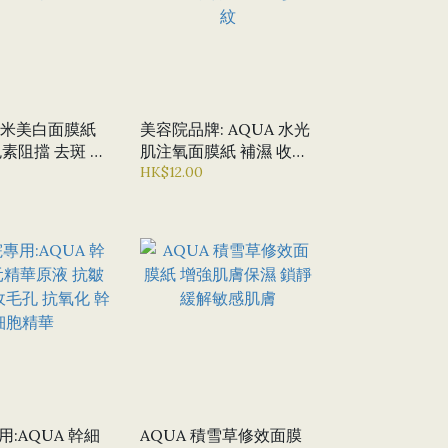
 納米美白面膜紙
美容院品牌: AQUA 水光
素阻擋 去斑 美
肌注氧面膜紙 補濕 收細
毛孔 水份 舒緩 減少乾紋
HK$12.00
:AQUA 幹細
AQUA 積雪草修效面膜