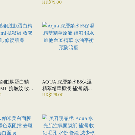
淨
泡超乾淨 唔會乾爭爭 店
HK$79.00
主推介
 藍銅胜肽蛋白精
AQUA 深層鎖水B5保濕
ML 抗皺紋 收
精萃精華原液 補濕 鎖水
孔 修復肌膚
0
維他命B5精華 水油平衡
HK$179.00
預防暗瘡