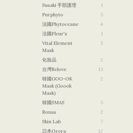
Susaki 手部護理
1
Purphyto
5
法國Phytoceane
4
法國Fleur's
1
Vital Element
5
Mask
化妝品
2
台灣Relove
13
韓國GOO-OK
2
Mask (goook
Mask)
韓國SMAS
5
Ronas
2
Skin Lab
7
日本orora
12