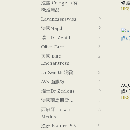
法國 Calogera 有
修護面膜紙
抗氧
HK$
機護膚品
緊
Lavanessaswiss
法國Najel
瑞士Dr Zenith
Olive Care
3
美國 Blue
2
Enchantress
Dr Zenith 眼霜
2
AVA 面膜紙
1
AQ
瑞士Dr Zealous
膜紙
毛
HK$
法國蘭思肌雪LJ
1
西班牙 In Lab
5
Medical
澳洲 Natural 5.5
9