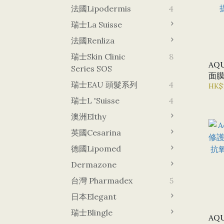
法國Lipodermis
4
瑞士La Suisse
法國Renliza
瑞士Skin Clinic
8
AQ
Series SOS
面膜
瑞士EAU 頭髮系列
4
舒緩
HK$
提昇
瑞士L 'Suisse
4
澳洲Elthy
英國Cesarina
德國lipomed
Dermazone
台灣 Pharmadex
5
日本Elegant
瑞士Blingle
AQ