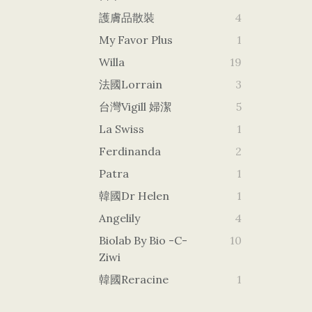
護膚品散裝
4
My Favor Plus
1
Willa
19
法國Lorrain
3
台灣vigill 婦潔
5
La Swiss
1
Ferdinanda
2
Patra
1
韓國dr Helen
1
Angelily
4
Biolab By Bio -c-
10
Ziwi
韓國Reracine
1