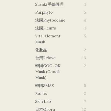
Susaki 手部護理
1
Purphyto
5
法國Phytoceane
4
法國Fleur's
1
Vital Element
5
Mask
化妝品
2
台灣Relove
13
韓國GOO-OK
2
Mask (goook
Mask)
韓國SMAS
5
Ronas
2
Skin Lab
7
日本orora
12