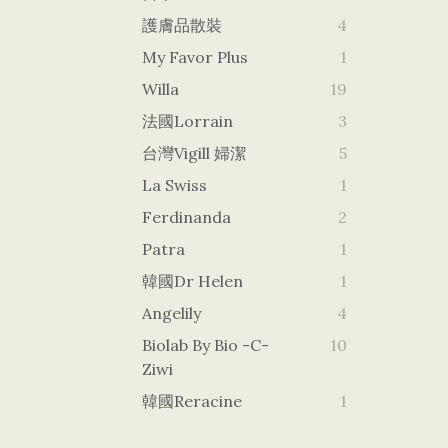
護膚品散裝
4
My Favor Plus
1
Willa
19
法國Lorrain
3
台灣vigill 婦潔
5
La Swiss
1
Ferdinanda
2
Patra
1
韓國dr Helen
1
Angelily
4
Biolab By Bio -c-
10
Ziwi
韓國Reracine
1