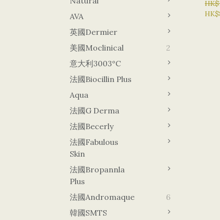
Natural
HK$
HK$
AVA
英國Dermier
美國Moclinical
2
意大利3003°C
法國Biocillin Plus
Aqua
法國G Derma
法國Becerly
法國Fabulous
Skin
法國Bropannla
Plus
法國Andromaque
6
韓國sMTS