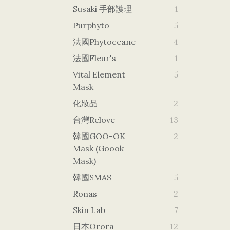
Susaki 手部護理
1
Purphyto
5
法國Phytoceane
4
法國Fleur's
1
Vital Element
5
Mask
化妝品
2
台灣Relove
13
韓國GOO-OK
2
Mask (goook
Mask)
韓國SMAS
5
Ronas
2
Skin Lab
7
日本orora
12