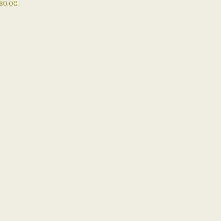
醣 骨膠原 Q10 魚子
80.00
 補水 美白 去黃 收毛
潤 DR NOBLE CO2
SK