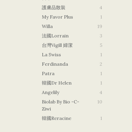
護膚品散裝
4
My Favor Plus
1
Willa
19
法國Lorrain
3
台灣vigill 婦潔
5
La Swiss
1
Ferdinanda
2
Patra
1
韓國dr Helen
1
Angelily
4
Biolab By Bio -c-
10
Ziwi
韓國Reracine
1