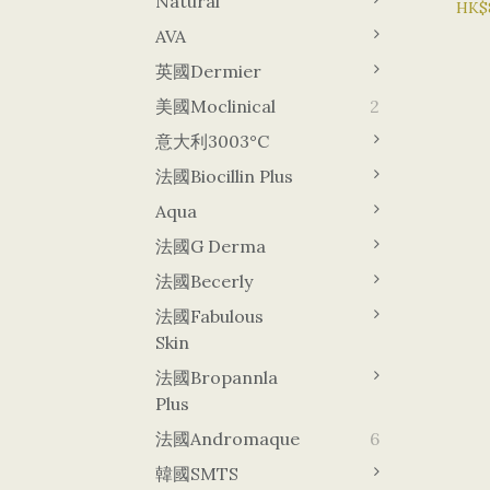
Natural
極海
HK$
保濕
AVA
孔 滋
英國Dermier
MA
美國Moclinical
2
意大利3003°C
法國Biocillin Plus
Aqua
法國G Derma
法國Becerly
法國Fabulous
Skin
法國Bropannla
Plus
法國Andromaque
6
韓國sMTS