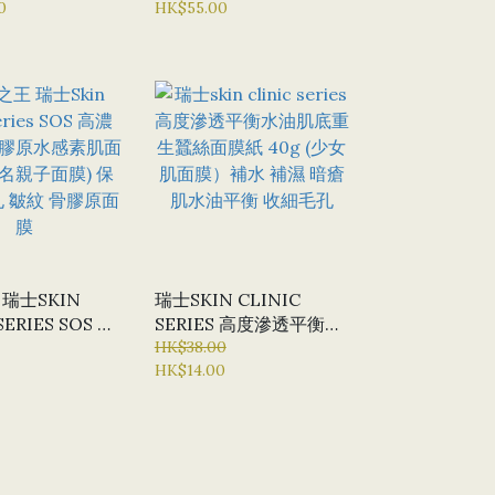
0
印除疤膏
HK$55.00
瑞士SKIN
瑞士SKIN CLINIC
SERIES SOS 高
SERIES 高度滲透平衡水
骨膠原水感素肌
油肌底重生蠶絲面膜紙
HK$38.00
HK$14.00
又名親子面膜)
40G (少女肌面膜）補水
孔 皺紋 骨膠原
補濕 暗瘡肌水油平衡 收
細毛孔