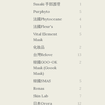
Susaki 手部護理
1
Purphyto
5
法國Phytoceane
4
法國Fleur's
1
Vital Element
5
Mask
化妝品
2
台灣Relove
13
韓國GOO-OK
2
Mask (goook
Mask)
韓國SMAS
5
Ronas
2
Skin Lab
7
日本orora
12