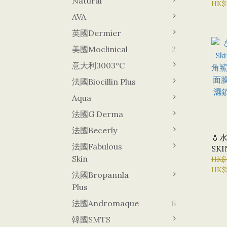
Natural
水精
HK$
AVA
英國Dermier
美國Moclinical
2
意大利3003°C
法國Biocillin Plus
Aqua
法國G Derma
法國Becerly
💧
法國Fabulous
SKI
Skin
SO
HK$
HK$
命啫
法國Bropannla
深層
Plus
紋乾
法國Andromaque
6
韓國sMTS