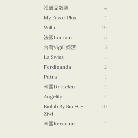
護膚品散裝
4
My Favor Plus
1
Willa
19
法國Lorrain
3
台灣vigill 婦潔
5
La Swiss
1
Ferdinanda
2
Patra
1
韓國dr Helen
1
Angelily
4
Biolab By Bio -c-
10
Ziwi
韓國Reracine
1