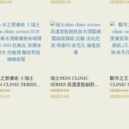
華素 50ML
189.00
水修復精華 B5精華 保濕
HK$189.00
華
HK$189.0
精華
水之禦膚術 💧瑞士
瑞士SKIN CLINIC
斷市之王 
N CLINIC SERIES
SERIES 高濃度藍銅胜肽
CLINIC 
S 角鯊烯水潤療膚救
49.00
水潤緊緻蠶絲面膜紙 抗
HK$39.00
濃度優質
HK$14.00
25.00
HK$15.00
HK$10.00
喱面膜 30G 抗氧化
皺 淡化疤痕 暗瘡印 收毛
面膜紙 (
保濕鎖水 抗敏感 皺
孔 修復肌膚
保濕 收毛
紋 極緻收緊
面膜