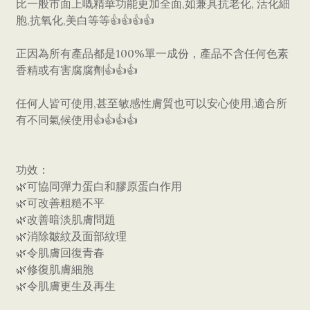
比一般市面上嘅精華功能更加全面,如兼具抗老化, 活化細
胞,抗氧化,美白等等👍👍👍👍
正因為所有產品都是100%單一成份，產品不含任何色素
香精或有害腐腐劑👍👍👍
任何人皆可使用,甚至敏感性膚質也可以安心使用,適合所
有不同氣候使用👍👍👍👍
功效：
🌿可協同彈力蛋白和膠原蛋白作用
🌿可改善粗糙不平
🌿改善暗淡肌膚問題
🌿消除皺紋及面部紋理
🌿令肌膚回復青春
🌿修復肌膚細胞
🌿令肌膚更生及再生