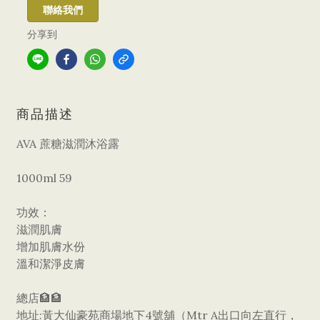
聯絡我們
分享到
商品描述
AVA 蔗糖滋潤沐浴露
1000ml 59
功效：
滋潤肌膚
增加肌膚水份
溫和潔淨皮膚
總店🏦🏦
地址:黃大仙豪苑商場地下4號舖（Mtr A出口向左直行，