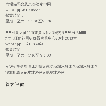
商場係馬會及京都酒家中間）
whatapp :54945838
營業時間：
星期一至六：1：00至8：30
❤❤可黃大仙門市或黃大仙地鐵交收❤❤ 分店🏦🏦
地址:旺角花園街好景商業中心20樓 2013室
whatapp ：54083353
營業時間
星期一至六：1:40至 9：00
#AVA 蔗糖滋潤沐浴露#蔗糖滋潤沐浴露#滋潤沐浴露#
滋潤肌膚#補水沐浴露#蔗糖沐浴露
顧客評價