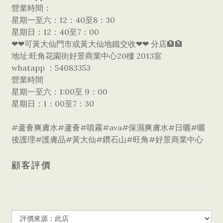
營業時間：
星期一至六：12：40至8：30
星期日：12：40至7：00
❤❤可黃大仙門市或黃大仙地鐵交收❤❤ 分店🏦🏦
地址:旺角花園街好景商業中心20樓 2013室
whatapp ：54083353
營業時間
星期一至六：1:00至 9：00
星期日：1：00至7：30
#蘆薈爽膚水#蘆薈#噴霧#ava#保濕爽膚水#日曬#曬
後護理#護膚品#黃大仙#鑽石山#旺角#好景商業中心
顧客評價