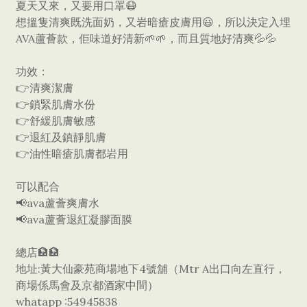
夏天又來，又要用口罩😷
想搵隻清爽既洗面奶，又岩暗瘡皮膚用😃，所以決定入埋
AVA蘆薈款，佢味道好清新🌱🌱，而且質地好清爽💦💦
功效：
👉清爽潔膚
👉鎖緊肌膚水份
👉舒緩肌膚敏感
👉退紅及鎮靜肌膚
👉油性暗瘡肌膚都岩用
可以配合
📢ava蘆薈爽膚水
📢ava蘆薈退紅凝膠面膜
總店🏦🏦
地址:黃大仙豪苑商場地下4號舖（Mtr A出口向左直行，
商場係馬會及京都酒家中間）
whatapp :54945838