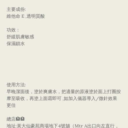
主要成份:
維他命 E ,透明質酸
功效：
舒緩肌膚敏感
保濕鎖水
使用方法:
早晚潔面後，塗於爽膚水，把適量的原液塗於面上打圈按
摩至吸收，再塗上面霜即可 ,如加入儀器導入/微針效果
更佳
總店🏦🏦
地址:黃大仙豪苑商場地下4號舖（Mtr A出口向左直行，