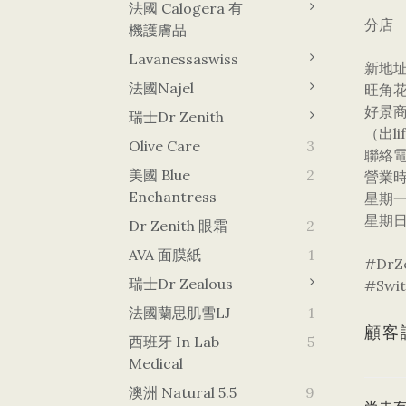
法國 Calogera 有
分店
機護膚品
Lavanessaswiss
新地址
法國Najel
旺角
好景商
瑞士Dr Zenith
（出l
Olive Care
3
聯絡電
美國 Blue
2
營業
Enchantress
星期一
星期日
Dr Zenith 眼霜
2
AVA 面膜紙
1
#DrZ
瑞士Dr Zealous
#Sw
法國蘭思肌雪LJ
1
顧客
西班牙 In Lab
5
Medical
澳洲 Natural 5.5
9