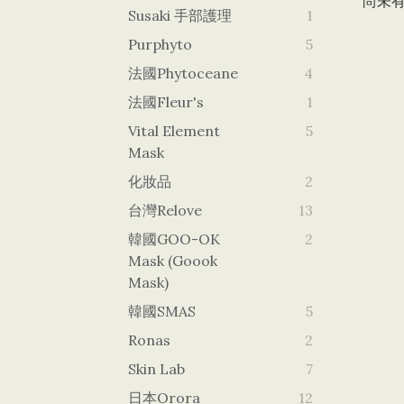
尚未
Susaki 手部護理
1
Purphyto
5
法國Phytoceane
4
法國Fleur's
1
Vital Element
5
Mask
化妝品
2
台灣Relove
13
韓國GOO-OK
2
Mask (goook
Mask)
韓國SMAS
5
Ronas
2
Skin Lab
7
日本orora
12