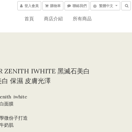
登入會員
購物車
聯絡我們
繁體中文
首頁
商店介紹
所有商品
 ZENITH IWHITE 黑滅石美白
美白 保濕 皮膚光澤
nith  iwhite
白面膜
學微份子打造
牛奶肌