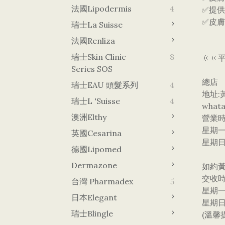
法國Lipodermis
4
✅提
✅皮
瑞士La Suisse
法國Renliza
瑞士Skin Clinic
8
🔆
Series SOS
總店
瑞士EAU 頭髮系列
4
地址:
瑞士L 'Suisse
4
whata
澳洲Elthy
營業
星期一
英國Cesarina
星期日
德國lipomed
Dermazone
如約
交收
台灣 Pharmadex
5
星期一
日本Elegant
星期日
瑞士Blingle
(溫馨