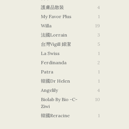
護膚品散裝
4
My Favor Plus
1
Willa
19
法國Lorrain
3
台灣vigill 婦潔
5
La Swiss
1
Ferdinanda
2
Patra
1
韓國dr Helen
1
Angelily
4
Biolab By Bio -c-
10
Ziwi
韓國Reracine
1