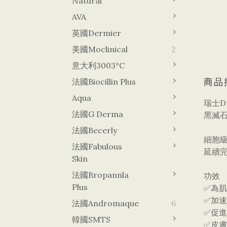
Natural
AVA
英國Dermier
美國Moclinical
2
意大利3003°C
商品
法國Biocillin Plus
Aqua
瑞士Dr 
法國G Derma
黑滅
法國Becerly
細胞
法國Fabulous
延續
Skin
法國Bropannla
功效
Plus
✅為
✅加
法國Andromaque
6
✅促
韓國sMTS
✅皮