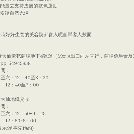
供能量去支持皮膚的抗氧運動
膚恢復自然光澤
平時好好生意的美容院都會入呢個幫客人敷面
黃大仙豪苑商場地下4號舖（Mtr A出口向左直行，商場係馬會
pp :54945838
時間：
至六：12：40至8：30
：12：40至7：00
黃大仙地鐵交收
時間：
至六：12：50-9：45
：12：50-8：00
提示:須事先預約)