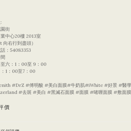
:
花園街
業中心20樓 2013室
ift 向右行到盡頭）
話：54083353
時間
至六：1：00至 9：00
：1：00至7：00
enith #DrZ #傅明酸 #美白面膜#牛奶肌#iWhite #好景 #醫學美容
itzerland #去斑 #美白 #黑滅石面膜 #面膜 #啫喱面膜 #敷面膜
評價