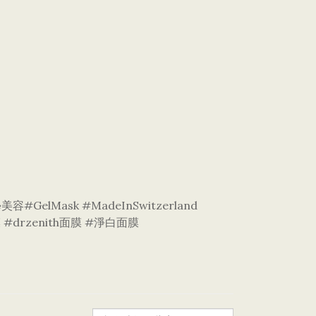
#GelMask #MadeInSwitzerland
 #drzenith面膜 #淨白面膜