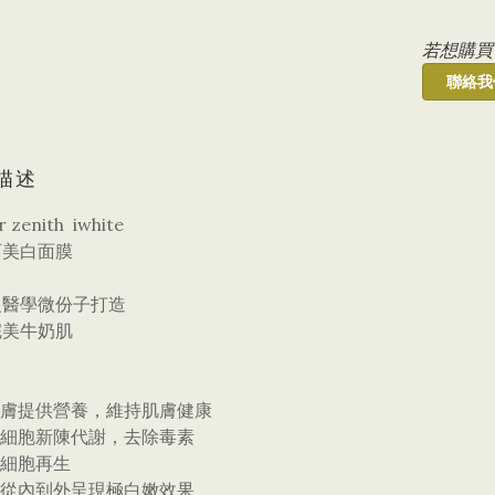
若想購買
聯絡我
描述
zenith iwhite
石美白面膜
級醫學微份子打造
完美牛奶肌
肌膚提供營養，維持肌膚健康
速細胞新陳代謝，去除毒素
進細胞再生
膚從內到外呈現極白嫩效果