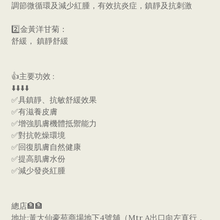
調節微循環及減少紅腫，有效抗炎症，鎮靜及抗刺激
2️⃣金黃洋甘菊：
舒緩， 鎮靜舒緩
👍主要功效 :
⬇️⬇️⬇️⬇️
✅具鎮靜、抗敏舒緩效果
✅有滋養皮膚
✅增強肌膚機體抵禦能力
✅對抗乾燥環境
✅回復肌膚自然健康
✅提高肌膚水份
✅減少發炎紅腫
總店🏦🏦
地址:黃大仙豪苑商場地下4號舖（Mtr A出口向左直行，