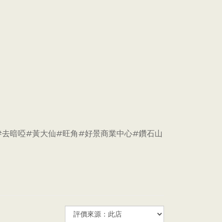
淡斑#亮肌#去暗啞#黃大仙#旺角#好景商業中心#鑽石山