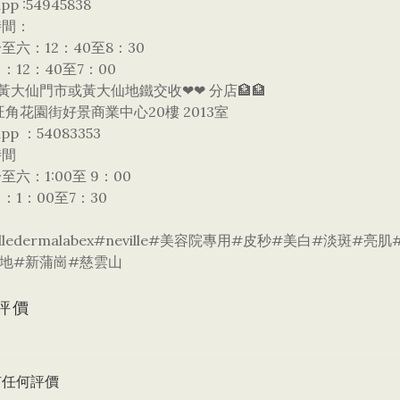
pp :54945838
時間：
至六：12：40至8：30
：12：40至7：00
黃大仙門市或黃大仙地鐵交收❤❤ 分店🏦🏦
旺角花園街好景商業中心20樓 2013室
app ：54083353
時間
至六：1:00至 9：00
：1：00至7：30
villedermalabex#neville#美容院專用#皮秒#美白#
地#新蒲崗#慈雲山
評價
有任何評價