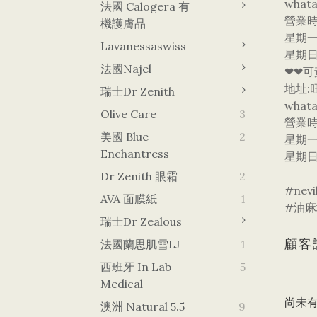
whata
法國 Calogera 有
營業
機護膚品
星期一
Lavanessaswiss
星期日
法國Najel
❤❤可
地址:
瑞士Dr Zenith
what
Olive Care
3
營業
美國 Blue
2
星期一
Enchantress
星期日
Dr Zenith 眼霜
2
#ne
AVA 面膜紙
1
#油麻
瑞士Dr Zealous
顧客
法國蘭思肌雪LJ
1
西班牙 In Lab
5
Medical
尚未
澳洲 Natural 5.5
9