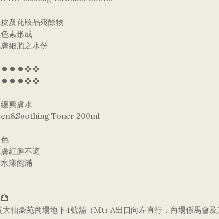
死皮及化妝品殘餘物
黑色素形成
肌膚細胞之水份
🍀🍀🍀🍀🍀
🍀🍀🍀🍀🍀
舒緩爽膚水
ten&Soothing Toner 200ml
膚色
肌膚紅腫不適
膚水漾飽滿
🏦
黃大仙豪苑商場地下4號舖（Mtr A出口向左直行，商場係馬會