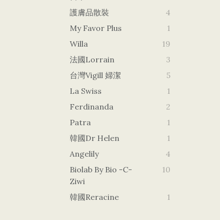
護膚品散裝
4
My Favor Plus
1
Willa
19
法國Lorrain
3
台灣vigill 婦潔
5
La Swiss
1
Ferdinanda
2
Patra
1
韓國dr Helen
1
Angelily
4
Biolab By Bio -c-
10
Ziwi
韓國Reracine
1