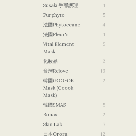
Susaki 手部護理
1
Purphyto
5
法國Phytoceane
4
法國Fleur's
1
Vital Element
5
Mask
化妝品
2
台灣Relove
13
韓國GOO-OK
2
Mask (goook
Mask)
韓國SMAS
5
Ronas
2
Skin Lab
7
日本orora
12