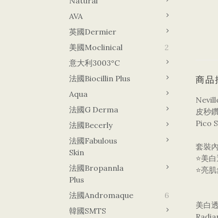
Natural
AVA
英國Dermier
美國Moclinical
2
意大利3003°C
法國Biocillin Plus
商品
Aqua
Nevil
法國G Derma
皮秒鑽
Pico 
法國Becerly
法國Fabulous
套裝
Skin
⭐美白
法國Bropannla
⭐亮肌
Plus
法國Andromaque
6
美白
韓國sMTS
Radia