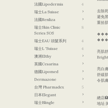
法國Lipodermis
4
去除
瑞士La Suisse
避免
法國Renliza
重拾
瑞士Skin Clinic
8
Series SOS
🍀🍀
🍀🍀
瑞士EAU 頭髮系列
4
瑞士L 'Suisse
4
亮肌
澳洲Elthy
Brigh
英國Cesarina
亮白
德國lipomed
舒緩
Dermazone
令肌
台灣 Pharmadex
5
日本Elegant
總店🏦
瑞士Blingle
地址: