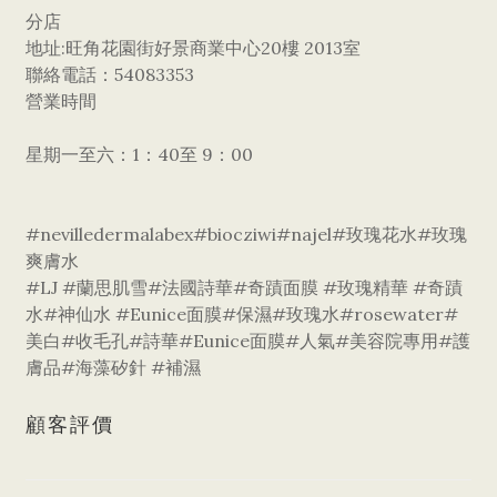
分店
地址:旺角花園街好景商業中心20樓 2013室
聯絡電話：54083353
營業時間
星期一至六：1：40至 9：00
#nevilledermalabex#biocziwi#najel#玫瑰花水#玫瑰
爽膚水
#LJ #蘭思肌雪#法國詩華#奇蹟面膜 #玫瑰精華 #奇蹟
水#神仙水 #Eunice面膜#保濕#玫瑰水#rosewater#
美白#收毛孔#詩華#Eunice面膜#人氣#美容院專用#護
膚品#海藻矽針 #補濕
顧客評價