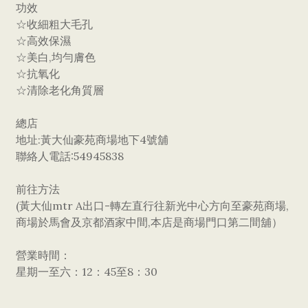
功效
☆收細粗大毛孔
☆高效保濕
☆美白,均勻膚色
☆抗氧化
☆清除老化角質層
總店
地址:黃大仙豪苑商場地下4號舖
聯絡人電話:54945838
前往方法
(黃大仙mtr A出口-轉左直行往新光中心方向至豪苑商場,
商場於馬會及京都酒家中間,本店是商場門口第二間舖）
營業時間：
星期一至六：12：45至8：30