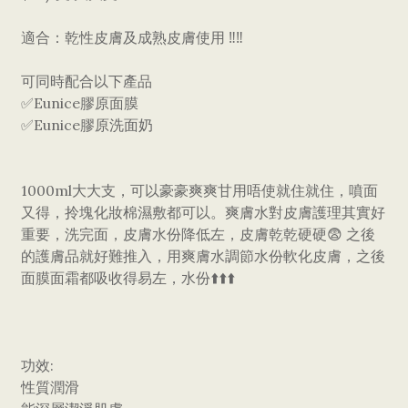
適合：乾性皮膚及成熟皮膚使用 ‼️‼️
可同時配合以下產品
✅Eunice膠原面膜
✅Eunice膠原洗面奶
1000ml大大支，可以豪豪爽爽甘用唔使就住就住，噴面
又得，拎塊化妝棉濕敷都可以。爽膚水對皮膚護理其實好
重要，洗完面，皮膚水份降低左，皮膚乾乾硬硬😨 之後
的護膚品就好難推入，用爽膚水調節水份軟化皮膚，之後
面膜面霜都吸收得易左，水份⬆️⬆️⬆️
功效:
性質潤滑