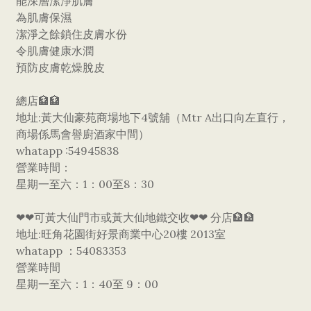
能深層潔淨肌膚
為肌膚保濕
潔淨之餘鎖住皮膚水份
令肌膚健康水潤
預防皮膚乾燥脫皮
總店🏦🏦
地址:黃大仙豪苑商場地下4號舖（Mtr A出口向左直行，
商場係馬會譽廚酒家中間）
whatapp :54945838
營業時間：
星期一至六：1：00至8：30
❤❤可黃大仙門市或黃大仙地鐵交收❤❤ 分店🏦🏦
地址:旺角花園街好景商業中心20樓 2013室
whatapp ：54083353
營業時間
星期一至六：1：40至 9：00