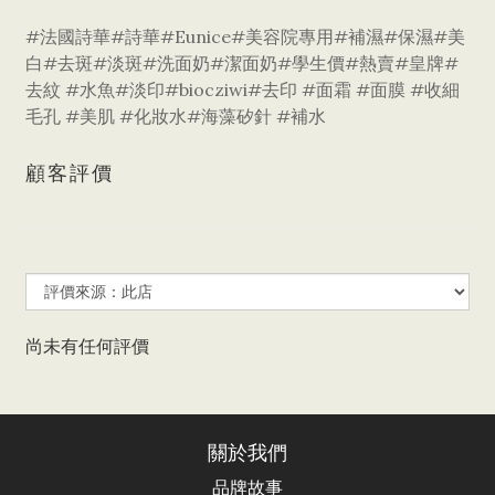
#法國詩華#詩華#Eunice#美容院專用#補濕#保濕#美
白#去斑#淡斑#洗面奶#潔面奶#學生價#熱賣#皇牌#
去紋 #水魚#淡印#biocziwi#去印 #面霜 #面膜 #收細
毛孔 #美肌 #化妝水#海藻矽針 #補水
顧客評價
尚未有任何評價
關於我們
品牌故事