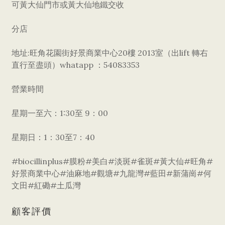
可黃大仙門市或黃大仙地鐵交收
分店
地址:旺角花園街好景商業中心20樓 2013室（出lift 轉右
直行至盡頭）whatapp ：54083353
營業時間
星期一至六：1:30至 9：00
星期日：1：30至7：40
#biocillinplus#膜粉#美白#淡斑#雀斑#黃大仙#旺角#
好景商業中心#油麻地#觀塘#九龍灣#藍田#新蒲崗#何
文田#紅磡#土瓜灣
顧客評價