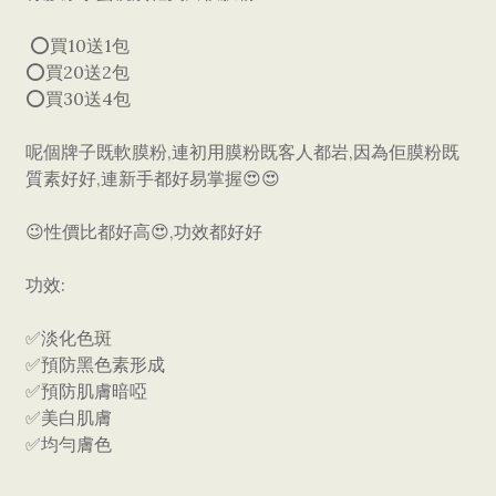
⭕買10送1包
⭕買20送2包
⭕買30送4包
呢個牌子既軟膜粉,連初用膜粉既客人都岩,因為佢膜粉既
質素好好,連新手都好易掌握😍😍
😉性價比都好高😍,功效都好好
功效:
✅淡化色斑
✅預防黑色素形成
✅預防肌膚暗啞
✅美白肌膚
✅均勻膚色