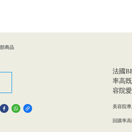
部商品
法國B
率高既
容院愛
到
美容院專用
回購率高