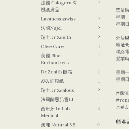
法國 Calogera 有
機護膚品
營業
星期一
Lavanessaswiss
星期日
法國Najel
瑞士Dr Zenith
分店🏦
地址:
Olive Care
3
聯絡電
美國 Blue
2
營業
Enchantress
Dr Zenith 眼霜
2
星期一
星期日
AVA 面膜紙
1
瑞士Dr Zealous
#保濕
法國蘭思肌雪LJ
1
#ro
水#去
西班牙 In Lab
5
Medical
顧客
澳洲 Natural 5.5
9