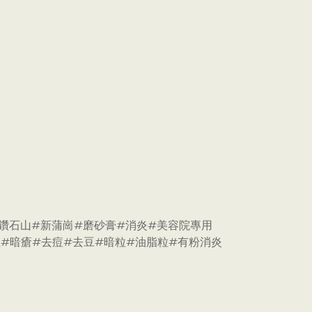
大仙#鑽石山#新蒲崗#磨砂膏#消炎#美容院專用
幹細胞#降紅#暗瘡#去痘#去豆#暗粒#油脂粒#有粉消炎