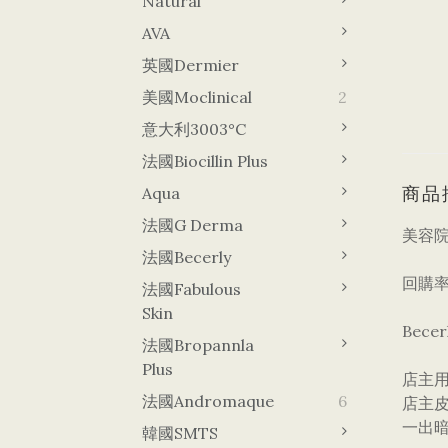
Natural
AVA
英國Dermier
美國Moclinical
2
意大利3003°C
法國Biocillin Plus
商品
Aqua
法國G Derma
美容院
法國Becerly
回購率
法國Fabulous
Skin
Bec
法國Bropannla
Plus
店主
法國Andromaque
6
店主皮
一出暗
韓國sMTS