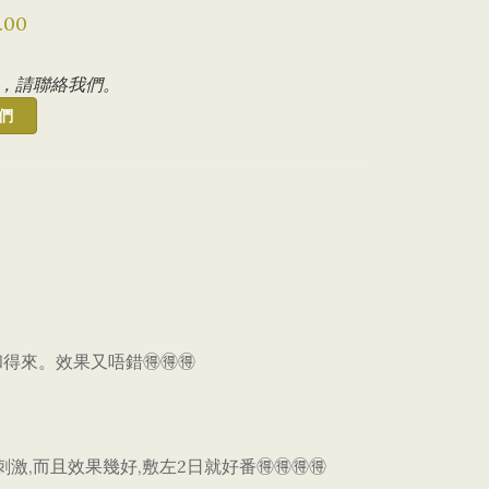
.00
，請聯絡我們。
們
得來。效果又唔錯🉐🉐🉐
而且效果幾好,敷左2日就好番🉐🉐🉐🉐