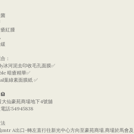
殺菌
瘡
暗瘡紅腫
孔
舒緩
配合：
erly冰河泥去印收毛孔面膜✅
oble 暗瘡精華✅
ural葉綠素面膜紙 ✅
🏦
黃大仙豪苑商場地下4號舖
話:54945838
方法
仙mtr A出口-轉左直行往新光中心方向至豪苑商場,商場於馬