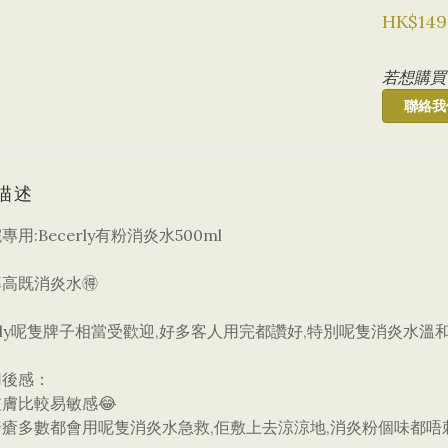
HK$149
若想購買
聯絡我
描述
專用:Becerly有粉消炎水500ml
高既消炎水🉐
erly呢隻牌子相當受歡迎,好多客人用完都讚好,特別呢隻消炎水溫和
用後感：
膚比較易敏感😂
瘡多數都會用呢隻消炎水急救,佢敷上去涼涼地,消炎粉個味都唔刺激,