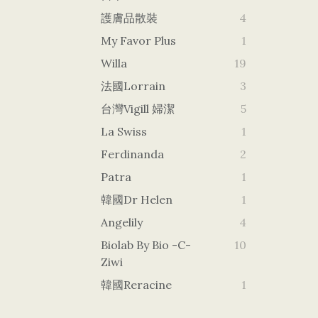
護膚品散裝
4
My Favor Plus
1
Willa
19
法國Lorrain
3
台灣vigill 婦潔
5
La Swiss
1
Ferdinanda
2
Patra
1
韓國dr Helen
1
Angelily
4
Biolab By Bio -c-
10
Ziwi
韓國Reracine
1