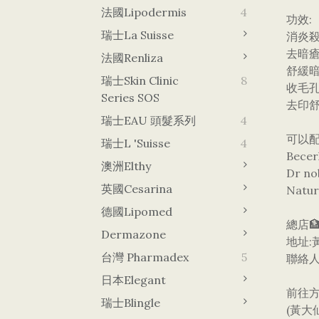
法國Lipodermis
4
功效:
瑞士La Suisse
消炎
去暗
法國Renliza
舒緩
瑞士Skin Clinic
8
收毛
Series SOS
去印
瑞士EAU 頭髮系列
4
可以
瑞士L 'Suisse
4
Bec
澳洲Elthy
Dr n
英國Cesarina
Nat
德國lipomed
總店🏦
Dermazone
地址:
台灣 Pharmadex
5
聯絡人電
日本Elegant
前往
瑞士Blingle
(黃大