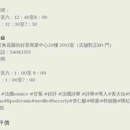
時間：
至六：12：40至8：00
：12：30至7：30
🏦
旺角花園街好景商業中心20樓 2013室（店舖對正lift 門）
話：54083353
時間
至六：1：00至 9：00
：1：00至7：00
 #法國eunice #甘菊 #好評 #法國詩華 #詩華#導入#黃
nas#lipodermis#neville#becerly#杏仁酸#暗瘡#
痘
評價