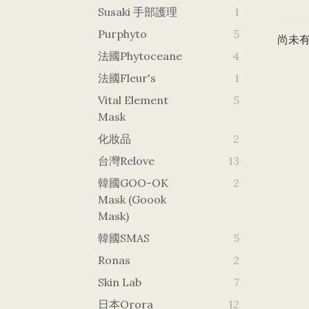
Susaki 手部護理
1
Purphyto
5
尚未
法國Phytoceane
4
法國Fleur's
1
Vital Element
5
Mask
化妝品
2
台灣Relove
13
韓國GOO-OK
2
Mask (goook
Mask)
韓國SMAS
5
Ronas
2
Skin Lab
7
日本orora
12