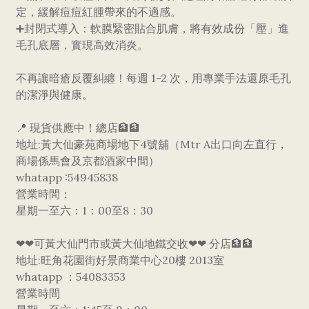
定，緩解痘痘紅腫帶來的不適感。
➕​封閉式導入：軟膜緊密貼合肌膚，將有效成份「壓」進
毛孔底層，實現高效消炎。
​不再讓暗瘡反覆糾纏！每週 1-2 次，用專業手法還原毛孔
的潔淨與健康。
​📍 現貨供應中！總店🏦🏦
地址:黃大仙豪苑商場地下4號舖（Mtr A出口向左直行，
商場係馬會及京都酒家中間）
whatapp :54945838
營業時間：
星期一至六：1：00至8：30
❤❤可黃大仙門市或黃大仙地鐵交收❤❤ 分店🏦🏦
地址:旺角花園街好景商業中心20樓 2013室
whatapp ：54083353
營業時間