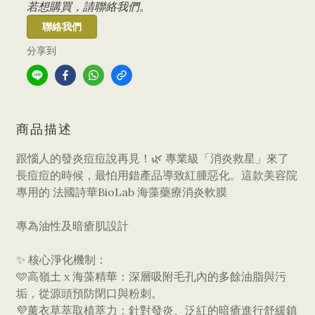
若想購買，請聯絡我們。
聯絡我們
分享到
商品描述
跟惱人的發炎痘痘說再見！🌿 專業級「消炎救星」來了
​長痘痘的時候，最怕用錯產品導致紅腫惡化。這款美容院
專用的 法國詩華BioLab 海藻藥療消炎軟膜
專為油性及暗瘡肌設計
​✨ 核心淨化機制：
🩵​高嶺土 x 海藻精華：深層吸附毛孔內的多餘油脂與污
垢，從源頭預防閉口與粉刺。
💜​薰衣草萃取植萃力：針對發炎、泛紅的暗瘡進行舒緩鎮