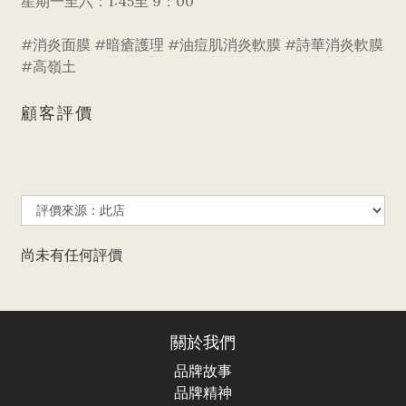
星期一至六：1:45至 9：00
#消炎面膜 #暗瘡護理 #油痘肌消炎軟膜 #詩華消炎軟膜
#高嶺土
顧客評價
尚未有任何評價
關於我們
品牌故事
品牌精神