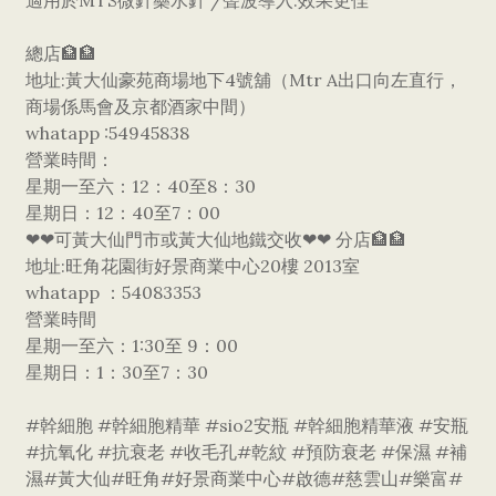
適用於MTS微針藥水針 /聲波導入.效果更佳
總店🏦🏦
地址:黃大仙豪苑商場地下4號舖（Mtr A出口向左直行，
商場係馬會及京都酒家中間）
whatapp :54945838
營業時間：
星期一至六：12：40至8：30
星期日：12：40至7：00
❤❤可黃大仙門市或黃大仙地鐵交收❤❤ 分店🏦🏦
地址:旺角花園街好景商業中心20樓 2013室
whatapp ：54083353
營業時間
星期一至六：1:30至 9：00
星期日：1：30至7：30
#幹細胞 #幹細胞精華 #sio2安瓶 #幹細胞精華液 #安瓶
#抗氧化 #抗衰老 #收毛孔#乾紋 #預防衰老 #保濕 #補
濕#黃大仙#旺角#好景商業中心#啟德#慈雲山#樂富#