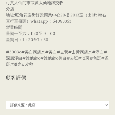
可黃大仙門市或黃大仙地鐵交收
分店
地址:旺角花園街好景商業中心20樓 2013室（出lift 轉右
直行至盡頭）whatapp ：54083353
營業時間
星期一至六：1:20至 9：00
星期日：1：20至7：30
#3003c#美白爽膚水#美白#去黃#去黃爽膚水#淨白#
深層淨白#維他命c#維他命c美白#去班#淡斑#色斑#雀
斑#激光#皮秒
顧客評價