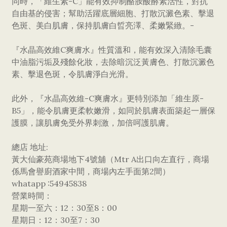
同時，「維生素-C」能有效抑制酪胺酸酵素活性，對抗
自由基的侵害；幫助活躍底層細胞、打散沉澱色素、擊退
色斑、美白肌膚，保持肌膚白晢亮澤、柔嫩緊緻。-
『水晶高效維C爽膚水』性質溫和，能有效深入清除毛囊
中油脂污垢及殘餘化妝，去除暗沉泛黃膚色、打散沉澱色
素、擊退色斑，令肌膚淨白光滑。
此外，『水晶高效維-C爽膚水』更特別添加「維生原-
B5」，能令肌膚更柔軟嫩滑，如同於肌膚表面築起一層保
護膜，讓肌膚免受外界刺激，加倍呵護肌膚。
總店 地址:
黃大仙豪苑商場地下4號舖（Mtr A出口向左直行，商場
係馬會譽廚酒家中間，商場內左手面第2間）
whatapp :54945838
營業時間：
星期一至六：12：30至8：00
星期日：12：30至7：30