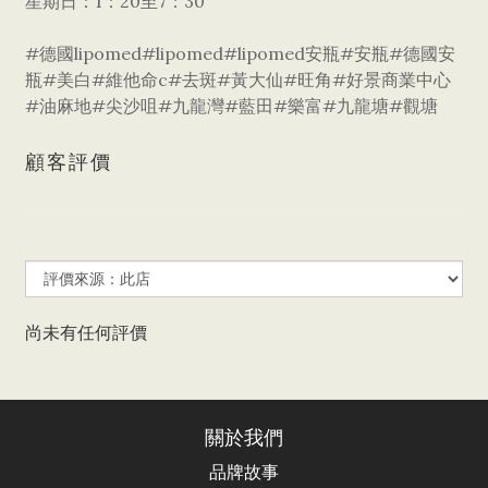
星期日：1：20至7：30
#德國lipomed#lipomed#lipomed安瓶#安瓶#德國安
瓶#美白#維他命c#去斑#黃大仙#旺角#好景商業中心
#油麻地#尖沙咀#九龍灣#藍田#樂富#九龍塘#觀塘
顧客評價
尚未有任何評價
關於我們
品牌故事