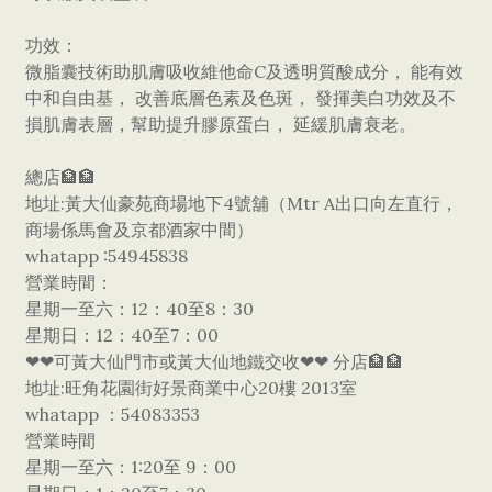
功效：
微脂囊技術助肌膚吸收維他命C及透明質酸成分， 能有效
中和自由基， 改善底層色素及色斑， 發揮美白功效及不
損肌膚表層，幫助提升膠原蛋白， 延緩肌膚衰老。
總店🏦🏦
地址:黃大仙豪苑商場地下4號舖（Mtr A出口向左直行，
商場係馬會及京都酒家中間）
whatapp :54945838
營業時間：
星期一至六：12：40至8：30
星期日：12：40至7：00
❤❤可黃大仙門市或黃大仙地鐵交收❤❤ 分店🏦🏦
地址:旺角花園街好景商業中心20樓 2013室
whatapp ：54083353
營業時間
星期一至六：1:20至 9：00