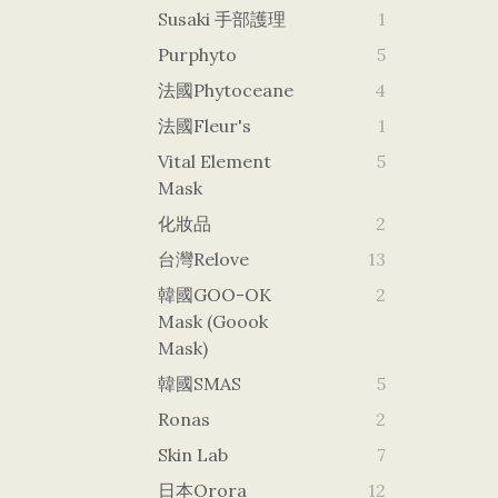
Susaki 手部護理
1
Purphyto
5
法國Phytoceane
4
法國Fleur's
1
Vital Element
5
Mask
化妝品
2
台灣Relove
13
韓國GOO-OK
2
Mask (goook
Mask)
韓國SMAS
5
Ronas
2
Skin Lab
7
日本orora
12