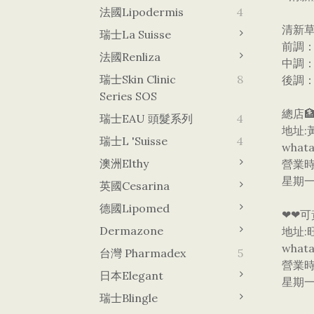
法國Lipodermis
4
清新
瑞士La Suisse
前調
法國Renliza
中調
瑞士Skin Clinic
8
後調
Series SOS
總店🏦
瑞士EAU 頭髮系列
4
地址:
瑞士L 'Suisse
4
whata
澳洲Elthy
營業
星期一
英國Cesarina
德國lipomed
❤❤可
Dermazone
地址:
what
台灣 Pharmadex
5
營業
日本Elegant
星期一
瑞士Blingle