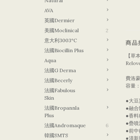
Natural
AVA
英國Dermier
美國Moclinical
2
意大利3003°C
商品
法國Biocillin Plus
【草
Aqua
Relo
法國G Derma
費洛蒙
法國Becerly
容量：1
法國Fabulous
Skin
●大豆
法國Bropannla
●融合
Plus
●香料
●疊噴
法國Andromaque
6
●前
韓國sMTS
●清