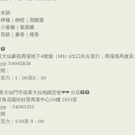
草本調
：檸檬｜柳橙｜黑醋栗
：小蒼蘭｜紫羅蘭
：苔蘚｜麝香｜檀香
🏦
黃大仙豪苑商場地下4號舖（Mtr A出口向左直行，商場係馬會
pp :54945838
時間：
至六：1：00至8：30
黃大仙門市或黃大仙地鐵交收❤❤ 分店🏦🏦
旺角花園街好景商業中心20樓 2013室
app ：54083353
時間
至六：1:30至 9：00