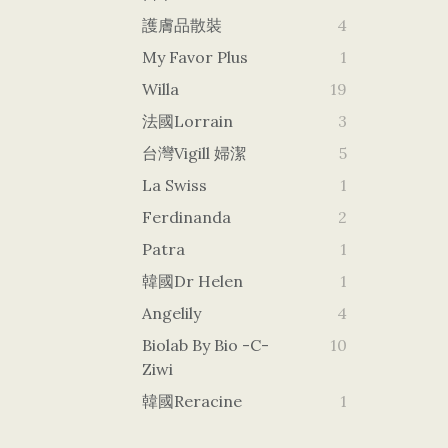
護膚品散裝
4
My Favor Plus
1
Willa
19
法國Lorrain
3
台灣vigill 婦潔
5
La Swiss
1
Ferdinanda
2
Patra
1
韓國dr Helen
1
Angelily
4
Biolab By Bio -c-
10
Ziwi
韓國Reracine
1