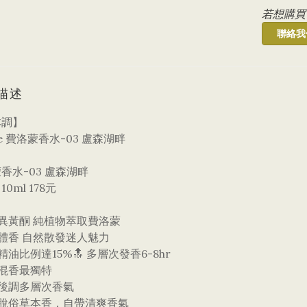
若想購買
聯絡我
描述
本調】
ve 費洛蒙香水-03 盧森湖畔
香水-03 盧森湖畔
0ml 178元
異黃酮 純植物萃取費洛蒙
體香 自然散發迷人魅力
精油比例達15%🔝 多層次發香6-8hr
混香最獨特
中後調多層次香氣
新脫俗草本香，自帶清爽香氣