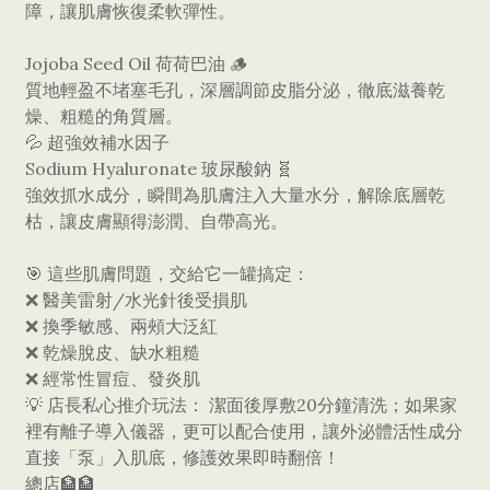
障，讓肌膚恢復柔軟彈性。
​Jojoba Seed Oil 荷荷巴油 🪵
質地輕盈不堵塞毛孔，深層調節皮脂分泌，徹底滋養乾
燥、粗糙的角質層。
​💦 超強效補水因子
​Sodium Hyaluronate 玻尿酸鈉 🧬
強效抓水成分，瞬間為肌膚注入大量水分，解除底層乾
枯，讓皮膚顯得澎潤、自帶高光。
​🎯 這些肌膚問題，交給它一罐搞定：
​❌ 醫美雷射/水光針後受損肌
​❌ 換季敏感、兩頰大泛紅
​❌ 乾燥脫皮、缺水粗糙
​❌ 經常性冒痘、發炎肌
​💡 店長私心推介玩法： 潔面後厚敷20分鐘清洗；如果家
裡有離子導入儀器，更可以配合使用，讓外泌體活性成分
直接「泵」入肌底，修護效果即時翻倍！
​總店🏦🏦