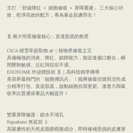
主打 「舒緩降紅 ＋ 細胞修復 ＋ 屏障重建」 三大核心功
效，乾淨高效的配方，專為暴走肌膚而生！
​🧬 兩大明星修復核心：直達肌底的救星
​CICA 積雪草提取物 🌿｜植物界修復之王
具備極強的消炎、降紅、鎮靜能力，能促進傷口癒合，瞬
間壓制敏感、泛紅與痘痘不適。
​EXOSOME 外泌體技術 🧬｜高科技精準傳導
美容界最熱門的「細胞傳訊兵」！能將修復信號與活性成
分精準打包、直送肌底，啟動細胞自我更新。滲透力與吸
收率比普通保養品大幅提升！
雙重屏障修護：鎖水不堵孔
​Squalane 角鯊烷 💧
高親膚性的天然皮脂膜模擬成分，即時修補受損的皮膚屏